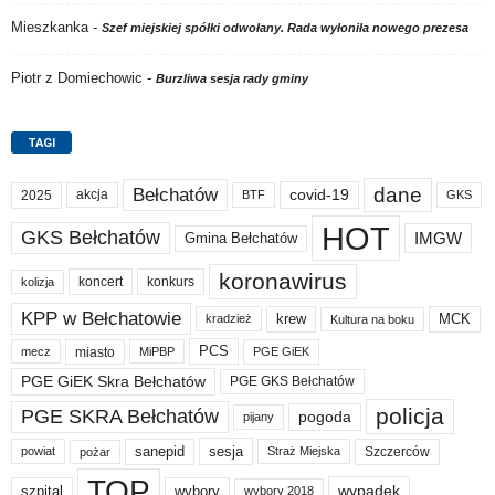
Mieszkanka
-
Szef miejskiej spółki odwołany. Rada wyłoniła nowego prezesa
Piotr z Domiechowic
-
Burzliwa sesja rady gminy
TAGI
dane
Bełchatów
akcja
covid-19
2025
BTF
GKS
HOT
GKS Bełchatów
IMGW
Gmina Bełchatów
koronawirus
koncert
konkurs
kolizja
KPP w Bełchatowie
krew
MCK
kradzież
Kultura na boku
PCS
miasto
PGE GiEK
mecz
MiPBP
PGE GiEK Skra Bełchatów
PGE GKS Bełchatów
policja
PGE SKRA Bełchatów
pogoda
pijany
sanepid
sesja
Szczerców
powiat
Straż Miejska
pożar
TOP
wypadek
szpital
wybory
wybory 2018