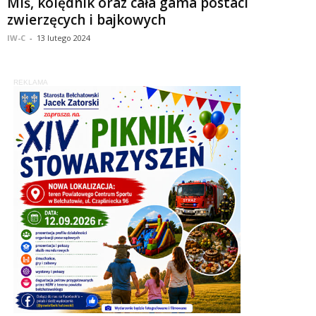
Miś, kolędnik oraz cała gama postaci
zwierzęcych i bajkowych
IW-C
-
13 lutego 2024
REKLAMA