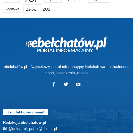
Zelów
ZUS
wystawa
ebełchatów.pl - Największy portal informacyjny Bełchatowa - aktualności,
sport, ogłoszenia, region
Skontaktuj się z nami!
Redakcja ebelchatow.pl
tkb@dolsat.pl, patrol@dolsat.pl