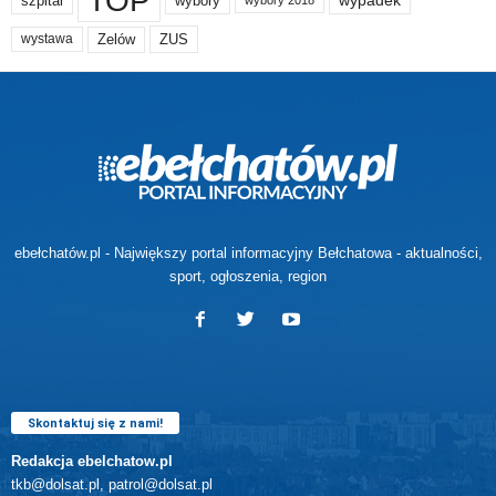
TOP
wypadek
szpital
wybory
Zelów
ZUS
wystawa
ebełchatów.pl - Największy portal informacyjny Bełchatowa - aktualności,
sport, ogłoszenia, region
Skontaktuj się z nami!
Redakcja ebelchatow.pl
tkb@dolsat.pl, patrol@dolsat.pl