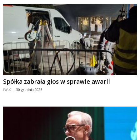
Spółka zabrała głos w sprawie awarii
IW-C
-
30 grudnia 2025