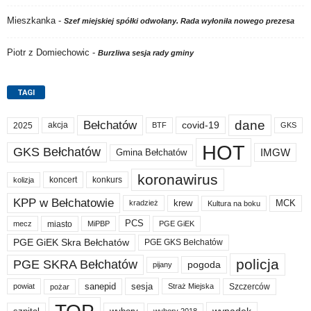
Mieszkanka
-
Szef miejskiej spółki odwołany. Rada wyłoniła nowego prezesa
Piotr z Domiechowic
-
Burzliwa sesja rady gminy
TAGI
dane
Bełchatów
akcja
covid-19
2025
BTF
GKS
HOT
GKS Bełchatów
IMGW
Gmina Bełchatów
koronawirus
koncert
konkurs
kolizja
KPP w Bełchatowie
krew
MCK
kradzież
Kultura na boku
PCS
miasto
PGE GiEK
mecz
MiPBP
PGE GiEK Skra Bełchatów
PGE GKS Bełchatów
policja
PGE SKRA Bełchatów
pogoda
pijany
sanepid
sesja
Szczerców
powiat
Straż Miejska
pożar
wybory 2018