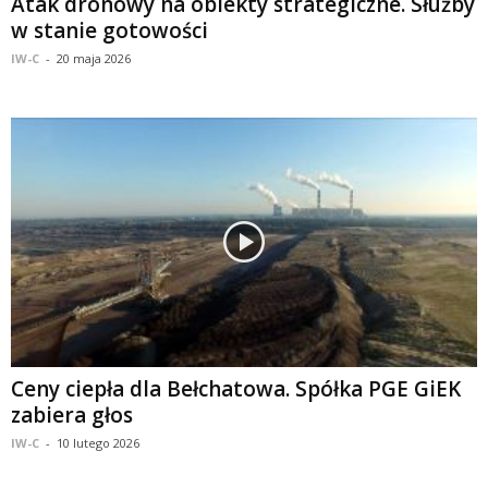
Atak dronowy na obiekty strategiczne. Służby
w stanie gotowości
IW-C
-
20 maja 2026
Ceny ciepła dla Bełchatowa. Spółka PGE GiEK
zabiera głos
IW-C
-
10 lutego 2026