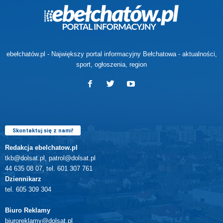
ebełchatów.pl - Największy portal informacyjny Bełchatowa - aktualności,
sport, ogłoszenia, region
Skontaktuj się z nami!
Redakcja ebelchatow.pl
tkb@dolsat.pl, patrol@dolsat.pl
44 635 08 07, tel. 601 307 761
Dziennikarz
tel. 605 309 304
Biuro Reklamy
biuroreklamy@dolsat.pl