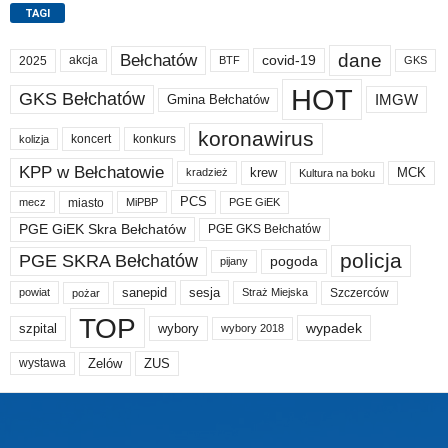
TAGI
dane
Bełchatów
akcja
covid-19
2025
BTF
GKS
HOT
GKS Bełchatów
IMGW
Gmina Bełchatów
koronawirus
koncert
konkurs
kolizja
KPP w Bełchatowie
krew
MCK
kradzież
Kultura na boku
PCS
miasto
PGE GiEK
mecz
MiPBP
PGE GiEK Skra Bełchatów
PGE GKS Bełchatów
policja
PGE SKRA Bełchatów
pogoda
pijany
sanepid
sesja
Szczerców
powiat
Straż Miejska
pożar
TOP
wypadek
szpital
wybory
wybory 2018
Zelów
ZUS
wystawa