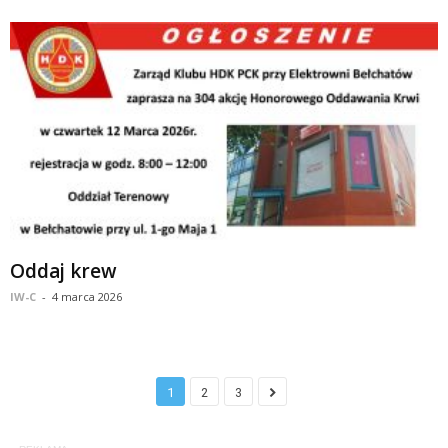
Oddaj krew
IW-C
-
4 marca 2026
1
2
3