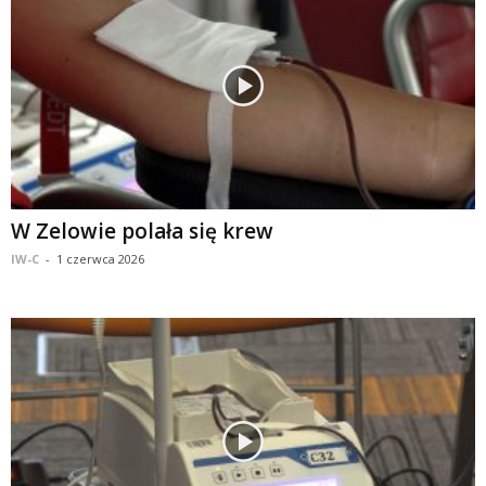
W Zelowie polała się krew
IW-C
-
1 czerwca 2026