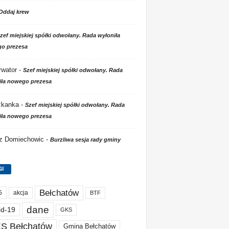
Oddaj krew
zef miejskiej spółki odwołany. Rada wyłoniła
o prezesa
wator
-
Szef miejskiej spółki odwołany. Rada
iła nowego prezesa
zkanka
-
Szef miejskiej spółki odwołany. Rada
iła nowego prezesa
 z Domiechowic
-
Burzliwa sesja rady gminy
GI
Bełchatów
akcja
5
BTF
dane
id-19
GKS
S Bełchatów
Gmina Bełchatów