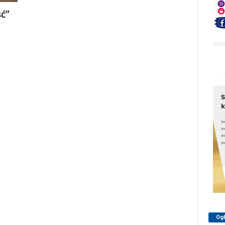
ć”
REK
Og