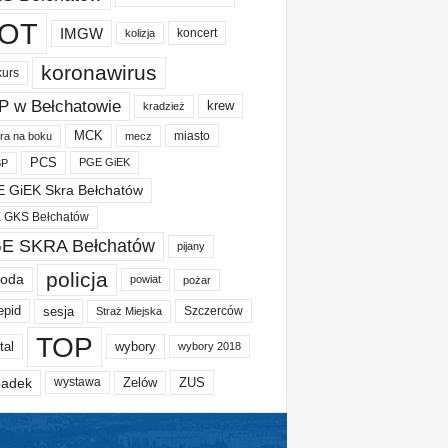
OT
IMGW
koncert
kolizja
koronawirus
kurs
P w Bełchatowie
krew
kradzież
MCK
miasto
ura na boku
mecz
PCS
PGE GiEK
BP
 GiEK Skra Bełchatów
 GKS Bełchatów
E SKRA Bełchatów
pijany
policja
oda
powiat
pożar
epid
sesja
Szczerców
Straż Miejska
TOP
tal
wybory
wybory 2018
adek
Zelów
ZUS
wystawa