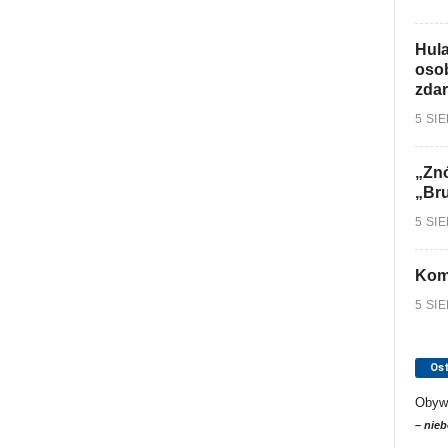
Hula
osob
zdar
5 SI
„Znó
„Br
5 SI
Kom
5 SI
Os
Obyw
– nieb