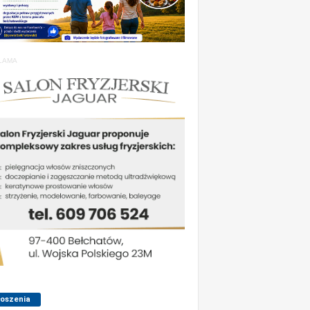
LAMA
łoszenia