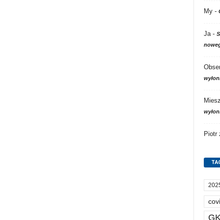
My
-
Ja
-
S
noweg
Obser
wyłon
Mies
wyłon
Piotr
TA
202
cov
GK