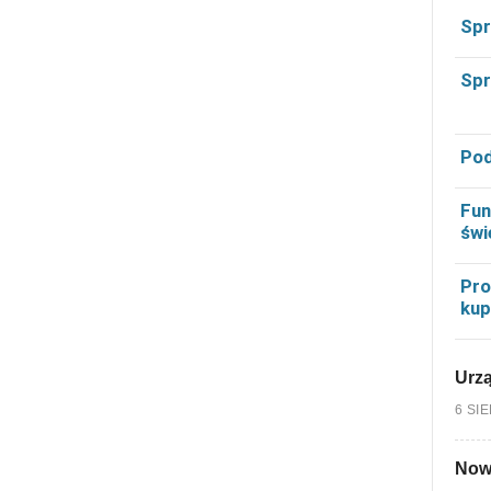
Spr
Spr
Pod
Fun
świ
Pro
kup
Urzą
6 SI
Nowy