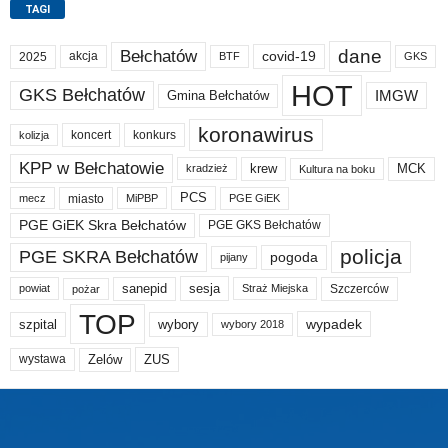
TAGI
dane
Bełchatów
akcja
covid-19
2025
BTF
GKS
HOT
GKS Bełchatów
IMGW
Gmina Bełchatów
koronawirus
koncert
konkurs
kolizja
KPP w Bełchatowie
krew
MCK
kradzież
Kultura na boku
PCS
miasto
PGE GiEK
mecz
MiPBP
PGE GiEK Skra Bełchatów
PGE GKS Bełchatów
policja
PGE SKRA Bełchatów
pogoda
pijany
sanepid
sesja
Szczerców
powiat
Straż Miejska
pożar
TOP
wypadek
szpital
wybory
wybory 2018
Zelów
ZUS
wystawa