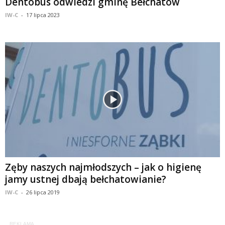
Dentobus odwiedzi gminę Bełchatów
IW-C
-
17 lipca 2023
Zęby naszych najmłodszych – jak o higienę
jamy ustnej dbają bełchatowianie?
IW-C
-
26 lipca 2019
REKLAMA