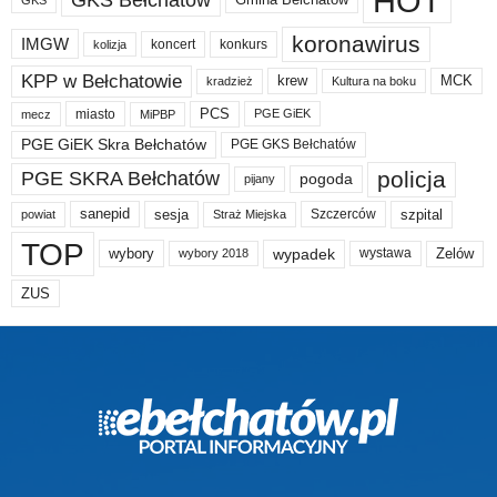
HOT
koronawirus
IMGW
koncert
konkurs
kolizja
KPP w Bełchatowie
krew
MCK
kradzież
Kultura na boku
PCS
miasto
PGE GiEK
mecz
MiPBP
PGE GiEK Skra Bełchatów
PGE GKS Bełchatów
policja
PGE SKRA Bełchatów
pogoda
pijany
sanepid
sesja
szpital
Szczerców
powiat
Straż Miejska
TOP
wypadek
Zelów
wybory
wybory 2018
wystawa
ZUS