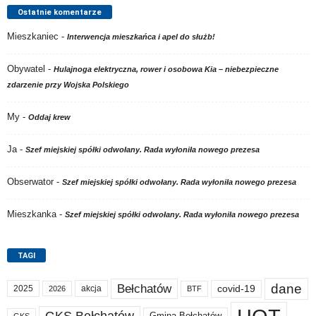
Ostatnie komentarze
Mieszkaniec
-
Interwencja mieszkańca i apel do służb!
Obywatel
-
Hulajnoga elektryczna, rower i osobowa Kia – niebezpieczne
zdarzenie przy Wojska Polskiego
My
-
Oddaj krew
Ja
-
Szef miejskiej spółki odwołany. Rada wyłoniła nowego prezesa
Obserwator
-
Szef miejskiej spółki odwołany. Rada wyłoniła nowego prezesa
Mieszkanka
-
Szef miejskiej spółki odwołany. Rada wyłoniła nowego prezesa
TAGI
dane
Bełchatów
covid-19
2025
akcja
BTF
2026
GKS Bełchatów
Gmina Bełchatów
GKS