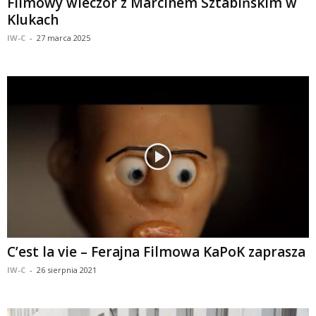
Filmowy wieczór z Marcinem Sztabińskim w
Klukach
IW-C
-
27 marca 2025
C’est la vie – Ferajna Filmowa KaPoK zaprasza
IW-C
-
26 sierpnia 2021