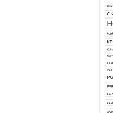
cov
GK
H
kon
KP
Kult
MiP
PGE
PGE
PG
pog
san
szpi
wyp