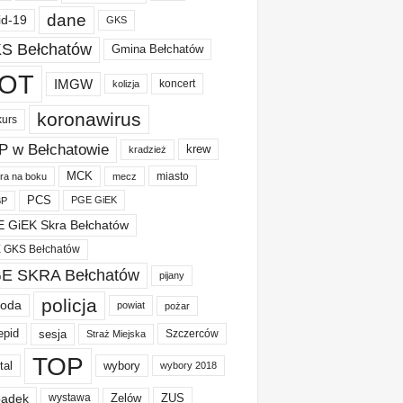
dane
id-19
GKS
S Bełchatów
Gmina Bełchatów
OT
IMGW
koncert
kolizja
koronawirus
kurs
P w Bełchatowie
krew
kradzież
MCK
miasto
ura na boku
mecz
PCS
PGE GiEK
BP
 GiEK Skra Bełchatów
 GKS Bełchatów
E SKRA Bełchatów
pijany
policja
oda
powiat
pożar
epid
sesja
Szczerców
Straż Miejska
TOP
tal
wybory
wybory 2018
adek
Zelów
ZUS
wystawa