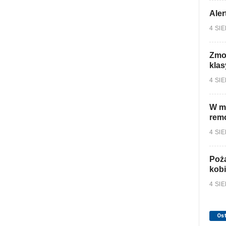
Aler
4 SI
Zmo
klas
4 SI
W mi
rem
4 SI
Poża
kobi
4 SI
Os