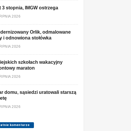
t 3 stopnia, IMGW ostrzega
ERPNIA 2026
dernizowany Orlik, odmalowane
y i odnowiona stołówka
ERPNIA 2026
ejskich szkołach wakacyjny
ontowy maraton
ERPNIA 2026
r domu, sąsiedzi uratowali starszą
etę
ERPNIA 2026
tatnie komentarze