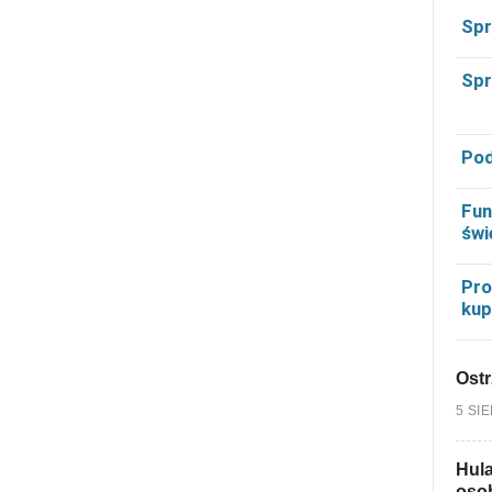
Spr
Spr
Pod
Fun
świ
Pro
kup
Ostr
5 SI
Hula
osob