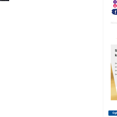
REK
Og