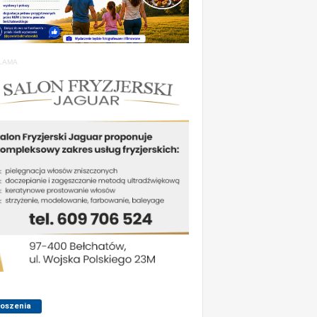
LAMA
łoszenia