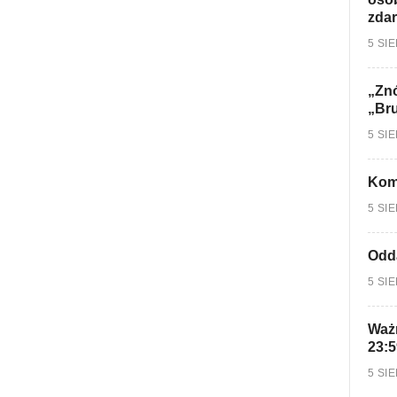
zdar
5 SI
„Znó
„Br
5 SI
Kom
5 SI
Odd
5 SI
Ważn
23:5
5 SI