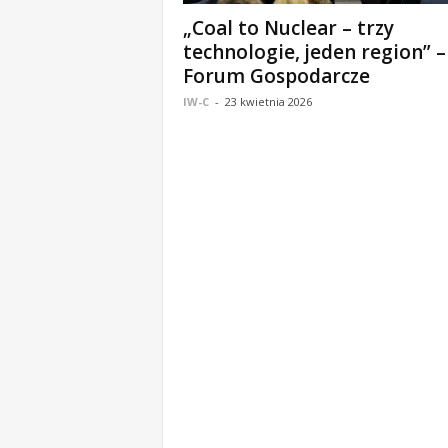
o
„Coal to Nuclear – trzy
m
technologie, jeden region” –
o
Forum Gospodarcze
ś
IW-C
-
23 kwietnia 2026
c
i
B
e
ł
c
h
a
t
ó
w
,
i
n
f
o
r