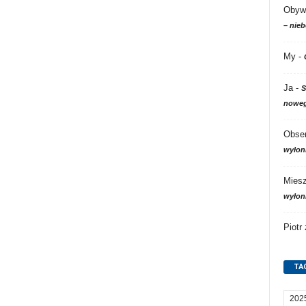
Obyw
– nieb
My
-
Ja
-
S
noweg
Obser
wyłon
Mies
wyłon
Piotr
TA
202