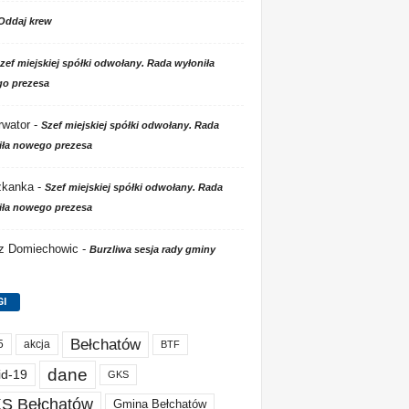
Oddaj krew
zef miejskiej spółki odwołany. Rada wyłoniła
o prezesa
wator
-
Szef miejskiej spółki odwołany. Rada
iła nowego prezesa
zkanka
-
Szef miejskiej spółki odwołany. Rada
iła nowego prezesa
 z Domiechowic
-
Burzliwa sesja rady gminy
GI
Bełchatów
akcja
5
BTF
dane
id-19
GKS
S Bełchatów
Gmina Bełchatów