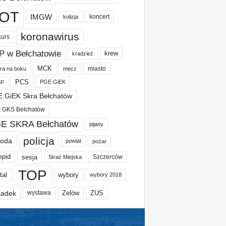
OT
IMGW
koncert
kolizja
koronawirus
kurs
P w Bełchatowie
krew
kradzież
MCK
miasto
ura na boku
mecz
PCS
PGE GiEK
BP
 GiEK Skra Bełchatów
 GKS Bełchatów
E SKRA Bełchatów
pijany
policja
oda
powiat
pożar
epid
sesja
Szczerców
Straż Miejska
TOP
tal
wybory
wybory 2018
adek
Zelów
ZUS
wystawa