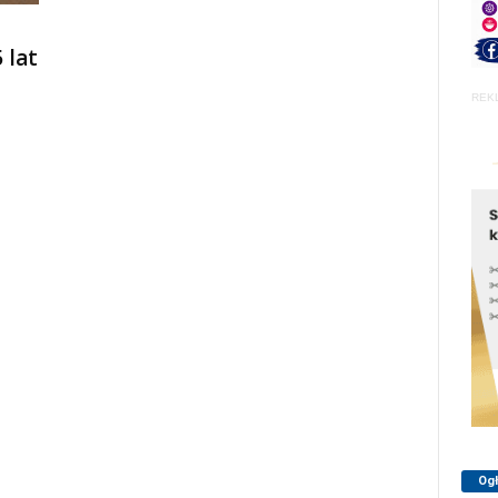
 lat
REK
Og