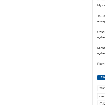
My
-
Ja
-
S
noweg
Obser
wyłon
Mies
wyłon
Piotr
TA
202
cov
GK