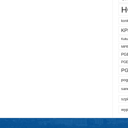
H
kon
KP
Kult
MiP
PGE
PGE
PG
pog
san
szpi
wyp