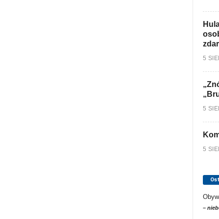
Hula
osob
zdar
5 SI
„Znó
„Br
5 SI
Kom
5 SI
Os
Obyw
– nieb