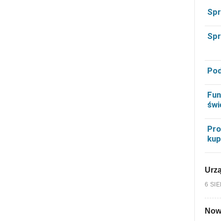
Spr
Spr
Pod
Fun
świ
Pro
kup
Urzą
6 SI
Nowy