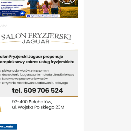
LAMA
łoszenia