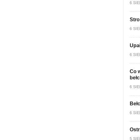
6 SI
Stro
6 SI
Upa
6 SI
Co w
bełc
6 SI
Bełc
6 SI
Ostr
5 SI