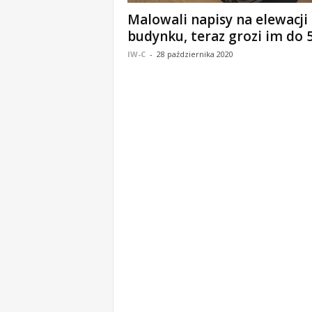
o
Malowali napisy na elewacji
m
budynku, teraz grozi im do 5
o
IW-C
-
28 października 2020
ś
c
i
B
e
ł
c
h
a
t
ó
w
,
i
n
f
o
r