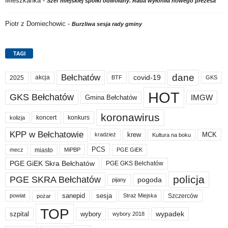
Mieszkanka
-
Szef miejskiej spółki odwołany. Rada wyłoniła nowego prezesa
Piotr z Domiechowic
-
Burzliwa sesja rady gminy
TAGI
dane
Bełchatów
akcja
covid-19
2025
BTF
GKS
HOT
GKS Bełchatów
IMGW
Gmina Bełchatów
koronawirus
koncert
konkurs
kolizja
KPP w Bełchatowie
krew
MCK
kradzież
Kultura na boku
PCS
miasto
PGE GiEK
mecz
MiPBP
PGE GiEK Skra Bełchatów
PGE GKS Bełchatów
policja
PGE SKRA Bełchatów
pogoda
pijany
sanepid
sesja
Szczerców
powiat
Straż Miejska
pożar
TOP
wypadek
szpital
wybory
wybory 2018