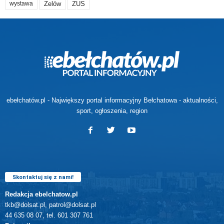
Zelów
ZUS
wystawa
ebełchatów.pl - Największy portal informacyjny Bełchatowa - aktualności,
sport, ogłoszenia, region
Skontaktuj się z nami!
Redakcja ebelchatow.pl
tkb@dolsat.pl, patrol@dolsat.pl
44 635 08 07, tel. 601 307 761