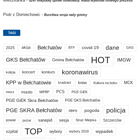
Mieszkanka
-
Szef miejskiej spółki odwołany. Rada wyłoniła nowego prezesa
Piotr z Domiechowic
-
Burzliwa sesja rady gminy
TAGI
dane
Bełchatów
akcja
covid-19
2025
BTF
GKS
HOT
GKS Bełchatów
IMGW
Gmina Bełchatów
koronawirus
koncert
konkurs
kolizja
KPP w Bełchatowie
krew
MCK
kradzież
Kultura na boku
PCS
miasto
PGE GiEK
mecz
MiPBP
PGE GiEK Skra Bełchatów
PGE GKS Bełchatów
policja
PGE SKRA Bełchatów
pogoda
pijany
sanepid
sesja
Szczerców
powiat
Straż Miejska
pożar
TOP
wypadek
szpital
wybory
wybory 2018