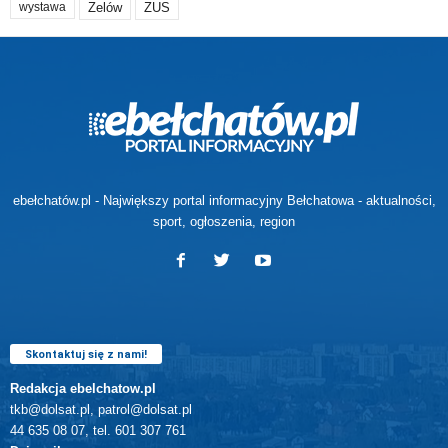
Zelów
ZUS
wystawa
ebełchatów.pl - Największy portal informacyjny Bełchatowa - aktualności,
sport, ogłoszenia, region
Skontaktuj się z nami!
Redakcja ebelchatow.pl
tkb@dolsat.pl, patrol@dolsat.pl
44 635 08 07, tel. 601 307 761