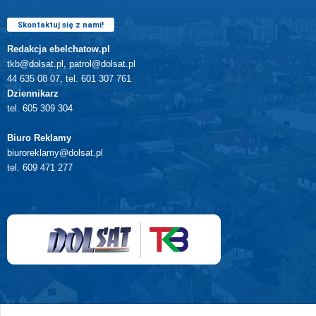
Skontaktuj się z nami!
Redakcja ebelchatow.pl
tkb@dolsat.pl, patrol@dolsat.pl
44 635 08 07, tel. 601 307 761
Dziennikarz
tel. 605 309 304
Biuro Reklamy
biuroreklamy@dolsat.pl
tel. 609 471 277