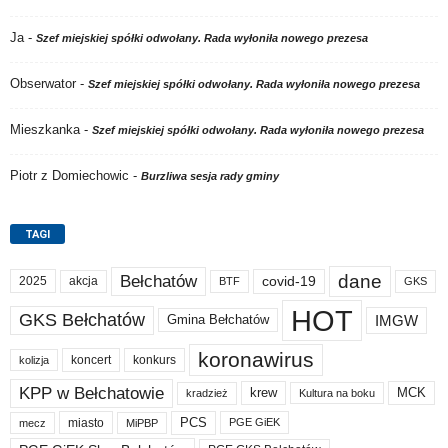
Ja
-
Szef miejskiej spółki odwołany. Rada wyłoniła nowego prezesa
Obserwator
-
Szef miejskiej spółki odwołany. Rada wyłoniła nowego prezesa
Mieszkanka
-
Szef miejskiej spółki odwołany. Rada wyłoniła nowego prezesa
Piotr z Domiechowic
-
Burzliwa sesja rady gminy
TAGI
dane
Bełchatów
akcja
covid-19
2025
BTF
GKS
HOT
GKS Bełchatów
IMGW
Gmina Bełchatów
koronawirus
koncert
konkurs
kolizja
KPP w Bełchatowie
krew
MCK
kradzież
Kultura na boku
PCS
miasto
PGE GiEK
mecz
MiPBP