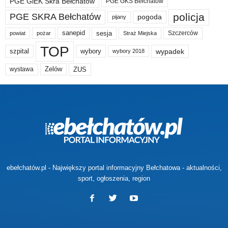
PGE GiEK Skra Bełchatów
PGE GKS Bełchatów
policja
PGE SKRA Bełchatów
pogoda
pijany
sanepid
sesja
Szczerców
powiat
Straż Miejska
pożar
TOP
wypadek
szpital
wybory
wybory 2018
Zelów
ZUS
wystawa
ebełchatów.pl - Największy portal informacyjny Bełchatowa - aktualności,
sport, ogłoszenia, region