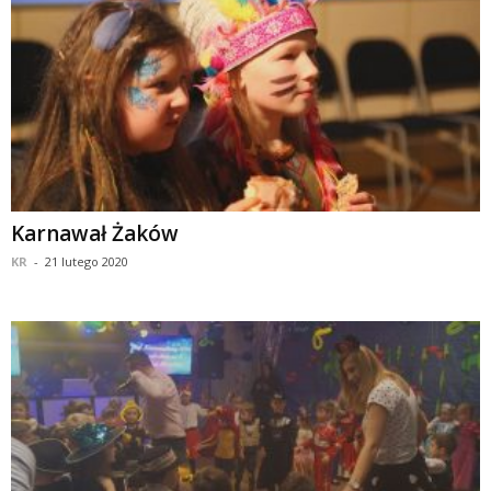
Karnawał Żaków
KR
-
21 lutego 2020