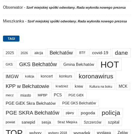
Obserwator
-
Szef miejskiej spółki odwołany. Rada wyłoniła nowego prezesa
Mieszkanka
-
Szef miejskiej spółki odwołany. Rada wyłoniła nowego prezesa
TAGI
dane
Bełchatów
covid-19
2025
akcja
BTF
2026
HOT
GKS Bełchatów
Gmina Bełchatów
GKS
koronawirus
IMGW
koncert
konkurs
kolizja
KPP w Bełchatowie
krew
MCK
kradzież
Kultura na boku
PCS
miasto
PGE GiEK
mecz
MiPBP
PGE GiEK Skra Bełchatów
PGE GKS Bełchatów
policja
PGE SKRA Bełchatów
pogoda
pijany
sanepid
sesja
szpital
Szczerców
powiat
Straż Miejska
TOP
wypadek
Zelów
wybory
wybory 2018
wystawa