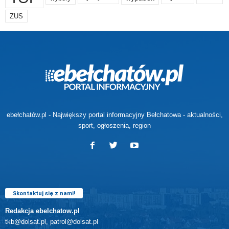
ZUS
ebełchatów.pl - Największy portal informacyjny Bełchatowa - aktualności,
sport, ogłoszenia, region
Skontaktuj się z nami!
Redakcja ebelchatow.pl
tkb@dolsat.pl, patrol@dolsat.pl