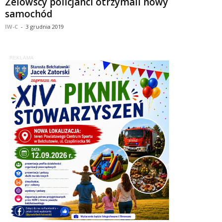
Zelowscy policjanci otrzymali nowy
samochód
IW-C
-
3 grudnia 2019
REKLAMA