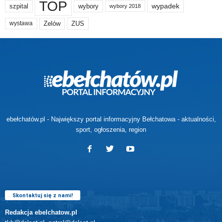
TOP
wypadek
szpital
wybory
wybory 2018
Zelów
ZUS
wystawa
ebełchatów.pl - Największy portal informacyjny Bełchatowa - aktualności,
sport, ogłoszenia, region
Skontaktuj się z nami!
Redakcja ebelchatow.pl