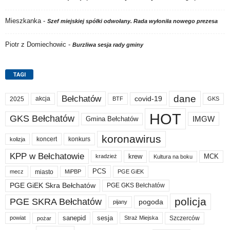
Mieszkanka
-
Szef miejskiej spółki odwołany. Rada wyłoniła nowego prezesa
Piotr z Domiechowic
-
Burzliwa sesja rady gminy
TAGI
dane
Bełchatów
akcja
covid-19
2025
BTF
GKS
HOT
GKS Bełchatów
IMGW
Gmina Bełchatów
koronawirus
koncert
konkurs
kolizja
KPP w Bełchatowie
krew
MCK
kradzież
Kultura na boku
PCS
miasto
PGE GiEK
mecz
MiPBP
PGE GiEK Skra Bełchatów
PGE GKS Bełchatów
policja
PGE SKRA Bełchatów
pogoda
pijany
sanepid
sesja
Szczerców
powiat
Straż Miejska
pożar