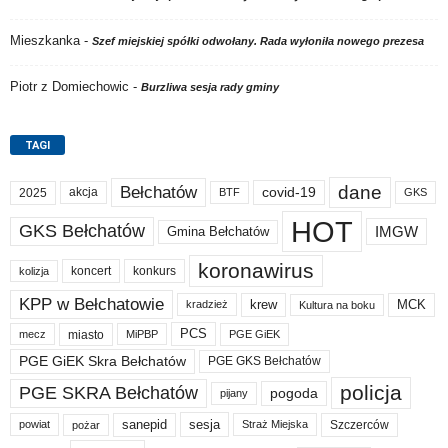
Mieszkanka
-
Szef miejskiej spółki odwołany. Rada wyłoniła nowego prezesa
Piotr z Domiechowic
-
Burzliwa sesja rady gminy
TAGI
dane
Bełchatów
akcja
covid-19
2025
BTF
GKS
HOT
GKS Bełchatów
IMGW
Gmina Bełchatów
koronawirus
koncert
konkurs
kolizja
KPP w Bełchatowie
krew
MCK
kradzież
Kultura na boku
PCS
miasto
PGE GiEK
mecz
MiPBP
PGE GiEK Skra Bełchatów
PGE GKS Bełchatów
policja
PGE SKRA Bełchatów
pogoda
pijany
sanepid
sesja
Szczerców
powiat
Straż Miejska
pożar