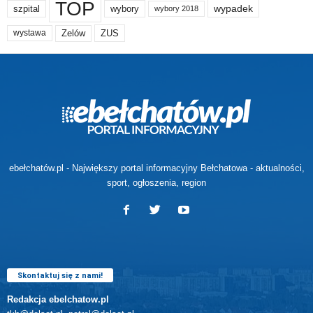
TOP
wypadek
szpital
wybory
wybory 2018
Zelów
ZUS
wystawa
ebełchatów.pl - Największy portal informacyjny Bełchatowa - aktualności,
sport, ogłoszenia, region
Skontaktuj się z nami!
Redakcja ebelchatow.pl