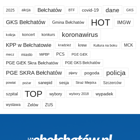
dane
Bełchatów
akcja
covid-19
2025
BTF
GKS
HOT
GKS Bełchatów
IMGW
Gmina Bełchatów
koronawirus
koncert
konkurs
kolizja
KPP w Bełchatowie
krew
MCK
kradzież
Kultura na boku
PCS
miasto
PGE GiEK
mecz
MiPBP
PGE GiEK Skra Bełchatów
PGE GKS Bełchatów
policja
PGE SKRA Bełchatów
pogoda
pijany
sanepid
sesja
Szczerców
powiat
Straż Miejska
pożar
TOP
wypadek
szpital
wybory
wybory 2018
Zelów
ZUS
wystawa