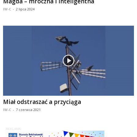
Magda – mroczna i inteligentna
IW-C
-
2 lipca 2024
Miał odstraszać a przyciąga
IW-C
-
7 czerwca 2021
REKLAMA