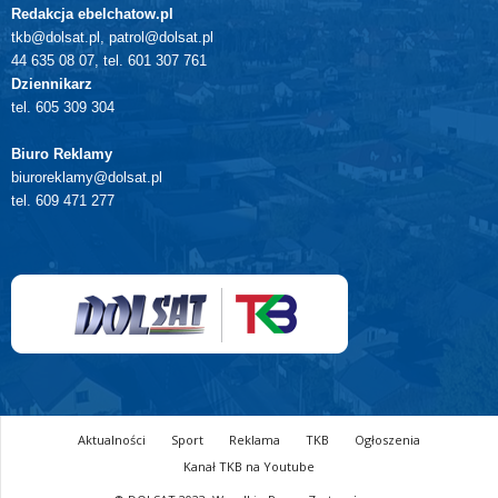
Redakcja ebelchatow.pl
tkb@dolsat.pl, patrol@dolsat.pl
44 635 08 07, tel. 601 307 761
Dziennikarz
tel. 605 309 304
Biuro Reklamy
biuroreklamy@dolsat.pl
tel. 609 471 277
Aktualności
Sport
Reklama
TKB
Ogłoszenia
Kanał TKB na Youtube