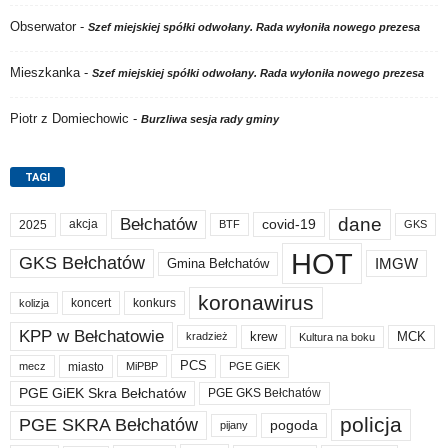
Obserwator
-
Szef miejskiej spółki odwołany. Rada wyłoniła nowego prezesa
Mieszkanka
-
Szef miejskiej spółki odwołany. Rada wyłoniła nowego prezesa
Piotr z Domiechowic
-
Burzliwa sesja rady gminy
TAGI
dane
Bełchatów
akcja
covid-19
2025
BTF
GKS
HOT
GKS Bełchatów
IMGW
Gmina Bełchatów
koronawirus
koncert
konkurs
kolizja
KPP w Bełchatowie
krew
MCK
kradzież
Kultura na boku
PCS
miasto
PGE GiEK
mecz
MiPBP
PGE GiEK Skra Bełchatów
PGE GKS Bełchatów
policja
PGE SKRA Bełchatów
pogoda
pijany