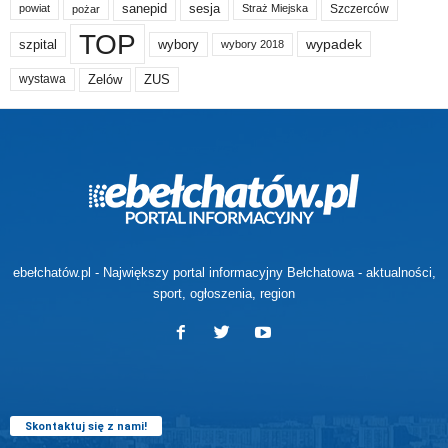
sanepid
sesja
Szczerców
powiat
Straż Miejska
pożar
TOP
wypadek
szpital
wybory
wybory 2018
Zelów
ZUS
wystawa
ebełchatów.pl - Największy portal informacyjny Bełchatowa - aktualności,
sport, ogłoszenia, region
Skontaktuj się z nami!