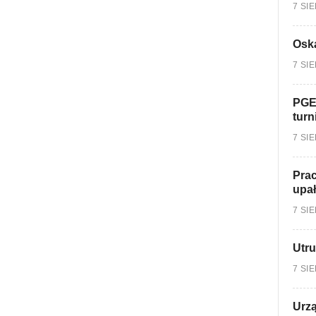
7 SI
Oska
7 SI
PGE
turn
7 SI
Prac
upa
7 SI
Utru
7 SI
Urzą