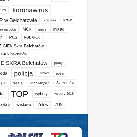
koronawirus
kurs
P w Bełchatowie
krew
kradzież
MCK
miasto
ura na boku
mecz
PCS
PGE GiEK
BP
 GiEK Skra Bełchatów
 GKS Bełchatów
E SKRA Bełchatów
pijany
policja
oda
powiat
pożar
epid
sesja
Szczerców
Straż Miejska
TOP
tal
wybory
wybory 2018
adek
Zelów
ZUS
wystawa