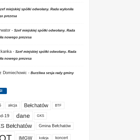
zef miejskiej spółki odwołany. Rada wyłoniła
o prezesa
wator
-
Szef miejskiej spółki odwołany. Rada
iła nowego prezesa
zkanka
-
Szef miejskiej spółki odwołany. Rada
iła nowego prezesa
 z Domiechowic
-
Burzliwa sesja rady gminy
GI
Bełchatów
akcja
5
BTF
dane
id-19
GKS
S Bełchatów
Gmina Bełchatów
OT
IMGW
koncert
kolizja