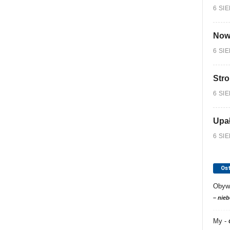
6 SI
Nowy
6 SI
Stro
6 SI
Upa
6 SI
Os
Obyw
– nieb
My
-