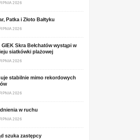
ERPNIA 2026
r, Patka i Złoto Bałtyku
ERPNIA 2026
 GIEK Skra Bełchatów wystąpi w
ieju siatkówki plażowej
ERPNIA 2026
uje stabilnie mimo rekordowych
łów
ERPNIA 2026
dnienia w ruchu
ERPNIA 2026
d szuka zastępcy