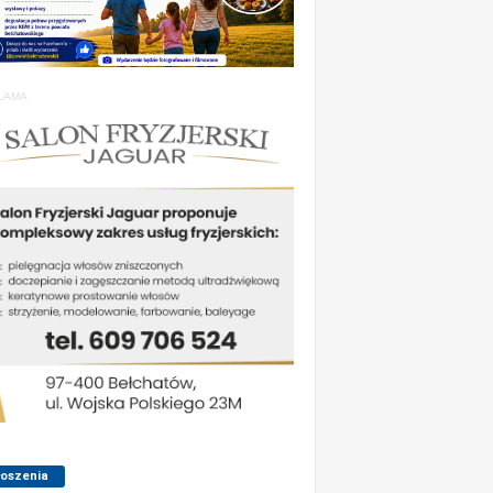
LAMA
łoszenia