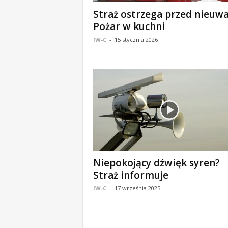
o
Straż ostrzega przed nieuwa
m
Pożar w kuchni
o
IW-C
-
15 stycznia 2026
ś
c
i
B
e
ł
c
h
a
t
ó
w
Niepokojący dźwięk syren?
,
Straż informuje
i
IW-C
-
17 września 2025
n
f
o
r