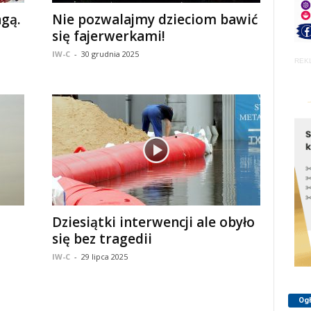
gą.
Nie pozwalajmy dzieciom bawić
się fajerwerkami!
IW-C
-
30 grudnia 2025
REK
Dziesiątki interwencji ale obyło
się bez tragedii
IW-C
-
29 lipca 2025
Og