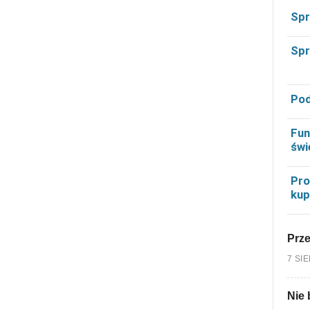
Spr
Spr
Pod
Fun
świ
Pro
kup
Prz
7 SI
Nie 