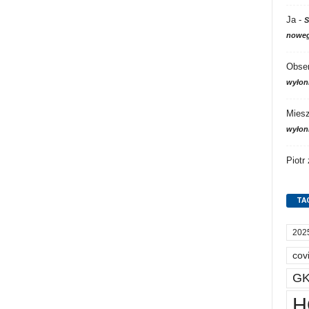
Ja
-
S
noweg
Obser
wyłon
Mies
wyłon
Piotr
TA
202
cov
GK
H