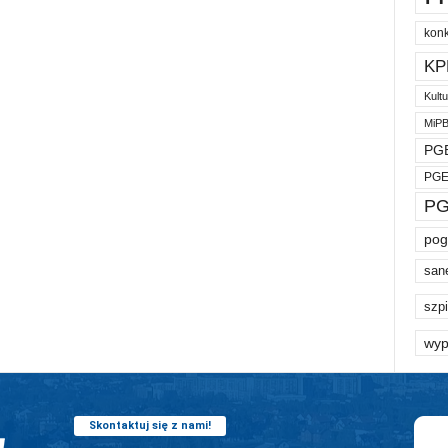
kon
KP
Kult
MiP
PGE
PGE
PG
pog
san
szpi
wyp
Skontaktuj się z nami!