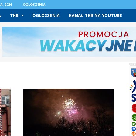
A, 2026
OGŁOSZENIA
A
TKB
OGŁOSZENIA
KANAŁ TKB NA YOUTUBE
REK