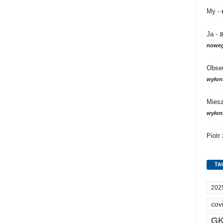
My
-
Ja
-
S
noweg
Obser
wyłon
Mies
wyłon
Piotr
TA
202
cov
GK