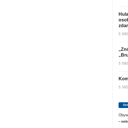
Hula
osob
zdar
5 SI
„Znó
„Br
5 SI
Kom
5 SI
Os
Obyw
– nieb