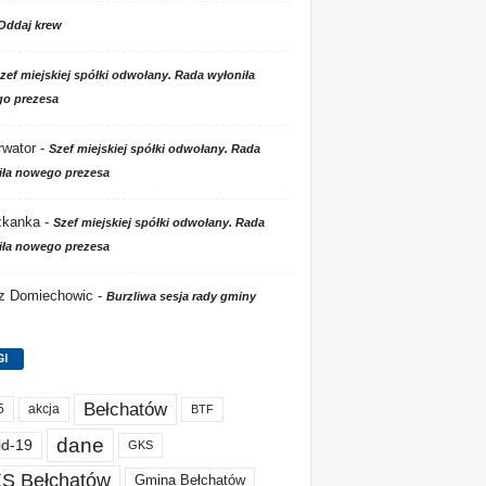
Oddaj krew
zef miejskiej spółki odwołany. Rada wyłoniła
o prezesa
wator
-
Szef miejskiej spółki odwołany. Rada
iła nowego prezesa
zkanka
-
Szef miejskiej spółki odwołany. Rada
iła nowego prezesa
 z Domiechowic
-
Burzliwa sesja rady gminy
GI
Bełchatów
akcja
5
BTF
dane
id-19
GKS
S Bełchatów
Gmina Bełchatów