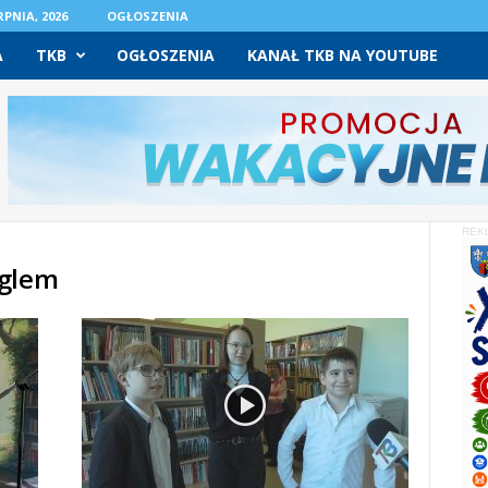
PNIA, 2026
OGŁOSZENIA
A
TKB
OGŁOSZENIA
KANAŁ TKB NA YOUTUBE
REK
ęglem