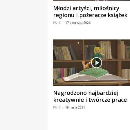
o
Młodzi artyści, miłośnicy
m
regionu i pożeracze książek
o
IW-C
-
17 czerwca 2026
ś
c
i
B
e
ł
c
h
a
t
ó
w
Nagrodzono najbardziej
,
kreatywnie i twórcze prace
i
IW-C
-
19 maja 2021
n
f
o
r