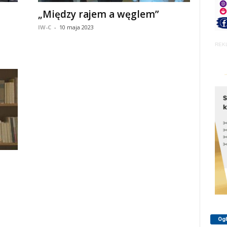
„Między rajem a węglem”
IW-C
-
10 maja 2023
REK
Og