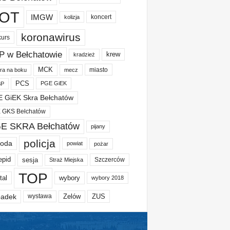
OT
IMGW
koncert
kolizja
koronawirus
kurs
P w Bełchatowie
krew
kradzież
MCK
miasto
ura na boku
mecz
PCS
PGE GiEK
BP
 GiEK Skra Bełchatów
 GKS Bełchatów
E SKRA Bełchatów
pijany
policja
oda
powiat
pożar
epid
sesja
Szczerców
Straż Miejska
TOP
tal
wybory
wybory 2018
adek
Zelów
ZUS
wystawa