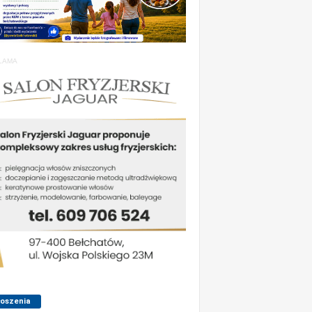
LAMA
łoszenia