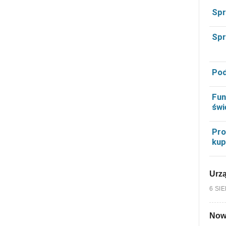
Spr
Spr
Pod
Fun
świ
Pro
kup
Urzą
6 SI
Nowy