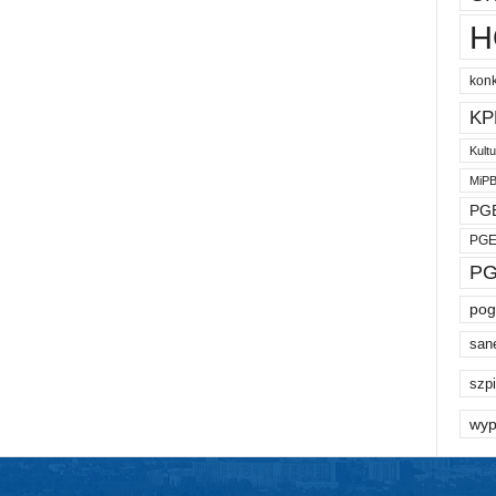
H
kon
KP
Kult
MiP
PGE
PGE
PG
pog
san
szpi
wyp