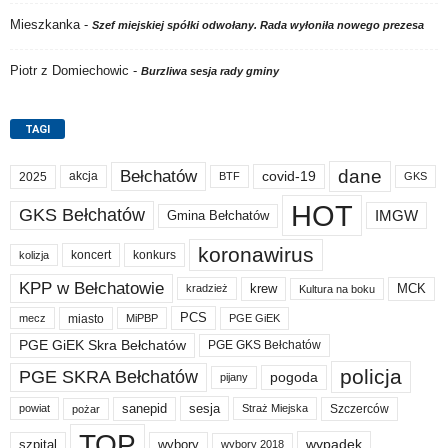
Mieszkanka
-
Szef miejskiej spółki odwołany. Rada wyłoniła nowego prezesa
Piotr z Domiechowic
-
Burzliwa sesja rady gminy
TAGI
dane
Bełchatów
akcja
covid-19
2025
BTF
GKS
HOT
GKS Bełchatów
IMGW
Gmina Bełchatów
koronawirus
koncert
konkurs
kolizja
KPP w Bełchatowie
krew
MCK
kradzież
Kultura na boku
PCS
miasto
PGE GiEK
mecz
MiPBP
PGE GiEK Skra Bełchatów
PGE GKS Bełchatów
policja
PGE SKRA Bełchatów
pogoda
pijany
sanepid
sesja
Szczerców
powiat
Straż Miejska
pożar
TOP
wypadek
szpital
wybory
wybory 2018