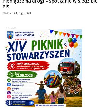
Pieniądze na drogi – spotkanie w siedzibie
PIS
IW-C
-
14 lutego 2023
REKLAMA