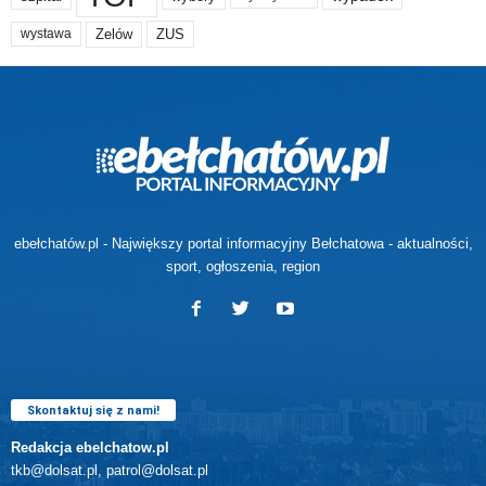
Zelów
ZUS
wystawa
ebełchatów.pl - Największy portal informacyjny Bełchatowa - aktualności,
sport, ogłoszenia, region
Skontaktuj się z nami!
Redakcja ebelchatow.pl
tkb@dolsat.pl, patrol@dolsat.pl