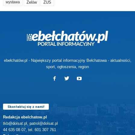
Zelów
ZUS
wystawa
ebełchatów.pl - Największy portal informacyjny Bełchatowa - aktualności,
sport, ogłoszenia, region
Skontaktuj się z nami!
Redakcja ebelchatow.pl
tkb@dolsat.pl, patrol@dolsat.pl
44 635 08 07, tel. 601 307 761