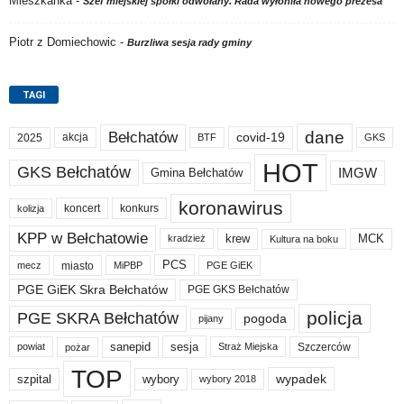
Mieszkanka
-
Szef miejskiej spółki odwołany. Rada wyłoniła nowego prezesa
Piotr z Domiechowic
-
Burzliwa sesja rady gminy
TAGI
dane
Bełchatów
akcja
covid-19
2025
BTF
GKS
HOT
GKS Bełchatów
IMGW
Gmina Bełchatów
koronawirus
koncert
konkurs
kolizja
KPP w Bełchatowie
krew
MCK
kradzież
Kultura na boku
PCS
miasto
PGE GiEK
mecz
MiPBP
PGE GiEK Skra Bełchatów
PGE GKS Bełchatów
policja
PGE SKRA Bełchatów
pogoda
pijany
sanepid
sesja
Szczerców
powiat
Straż Miejska
pożar
TOP
wypadek
szpital
wybory
wybory 2018