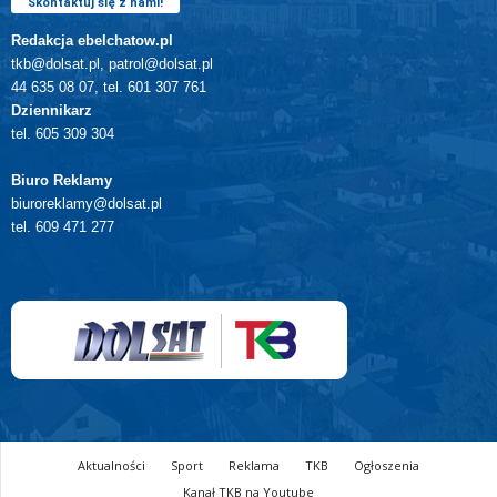
Skontaktuj się z nami!
Redakcja ebelchatow.pl
tkb@dolsat.pl, patrol@dolsat.pl
44 635 08 07, tel. 601 307 761
Dziennikarz
tel. 605 309 304
Biuro Reklamy
biuroreklamy@dolsat.pl
tel. 609 471 277
Aktualności
Sport
Reklama
TKB
Ogłoszenia
Kanał TKB na Youtube