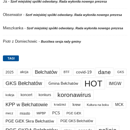
Ja
-
Szef miejskiej spółki odwołany. Rada wyłoniła nowego prezesa
Obserwator
-
Szef miejskiej spółki odwołany. Rada wyłoniła nowego prezesa
Mieszkanka
-
Szef miejskiej spółki odwołany. Rada wyłoniła nowego prezesa
Piotr z Domiechowic
-
Burzliwa sesja rady gminy
TAGI
dane
Bełchatów
akcja
covid-19
2025
BTF
GKS
HOT
GKS Bełchatów
IMGW
Gmina Bełchatów
koronawirus
koncert
konkurs
kolizja
KPP w Bełchatowie
krew
MCK
kradzież
Kultura na boku
PCS
miasto
PGE GiEK
mecz
MiPBP
PGE GiEK Skra Bełchatów
PGE GKS Bełchatów