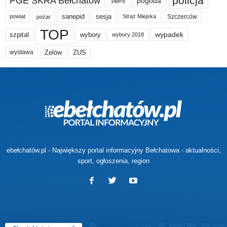
policja
PGE SKRA Bełchatów
pogoda
pijany
sanepid
sesja
Szczerców
powiat
Straż Miejska
pożar
TOP
wypadek
szpital
wybory
wybory 2018
Zelów
ZUS
wystawa
ebełchatów.pl - Największy portal informacyjny Bełchatowa - aktualności,
sport, ogłoszenia, region