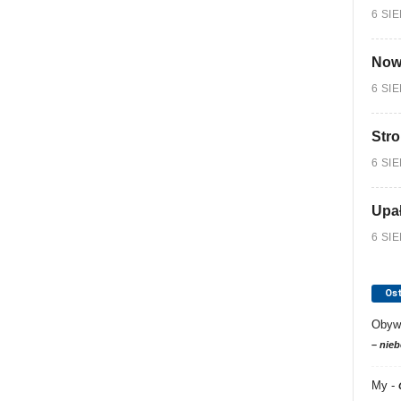
6 SI
Nowy
6 SI
Stro
6 SI
Upa
6 SI
Os
Obyw
– nieb
My
-