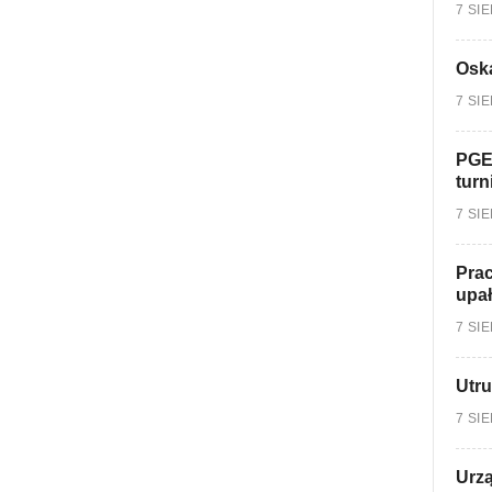
7 SI
Oska
7 SI
PGE
turn
7 SI
Prac
upa
7 SI
Utru
7 SI
Urzą