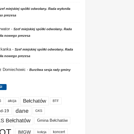
zef miejskiej spółki odwołany. Rada wyłoniła
o prezesa
wator
-
Szef miejskiej spółki odwołany. Rada
iła nowego prezesa
zkanka
-
Szef miejskiej spółki odwołany. Rada
iła nowego prezesa
 z Domiechowic
-
Burzliwa sesja rady gminy
GI
Bełchatów
akcja
5
BTF
dane
id-19
GKS
S Bełchatów
Gmina Bełchatów
OT
IMGW
koncert
kolizja