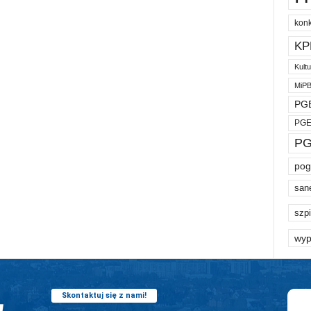
kon
KP
Kult
MiP
PGE
PGE
PG
pog
san
szpi
wyp
Skontaktuj się z nami!