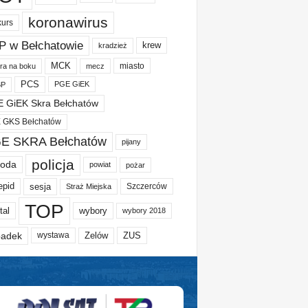
koronawirus
kurs
P w Bełchatowie
krew
kradzież
MCK
miasto
ura na boku
mecz
PCS
PGE GiEK
BP
 GiEK Skra Bełchatów
 GKS Bełchatów
E SKRA Bełchatów
pijany
policja
oda
powiat
pożar
epid
sesja
Szczerców
Straż Miejska
TOP
tal
wybory
wybory 2018
adek
Zelów
ZUS
wystawa