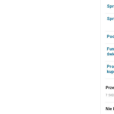
Spr
Spr
Pod
Fun
świ
Pro
kup
Prz
7 SI
Nie 