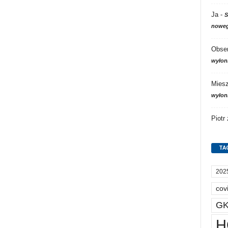
Ja
-
S
noweg
Obser
wyłon
Mies
wyłon
Piotr
TA
202
cov
GK
H