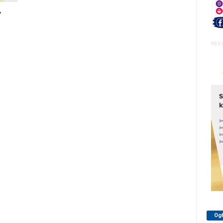
y
REK
Og