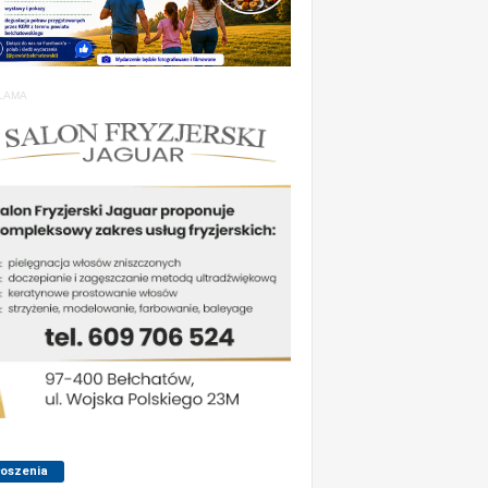
LAMA
łoszenia