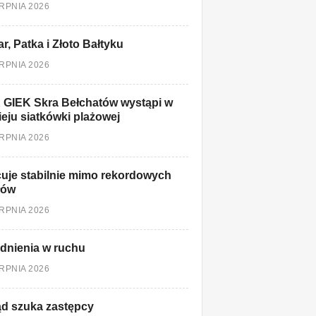
ERPNIA 2026
r, Patka i Złoto Bałtyku
ERPNIA 2026
 GIEK Skra Bełchatów wystąpi w
ieju siatkówki plażowej
ERPNIA 2026
uje stabilnie mimo rekordowych
łów
ERPNIA 2026
dnienia w ruchu
ERPNIA 2026
d szuka zastępcy