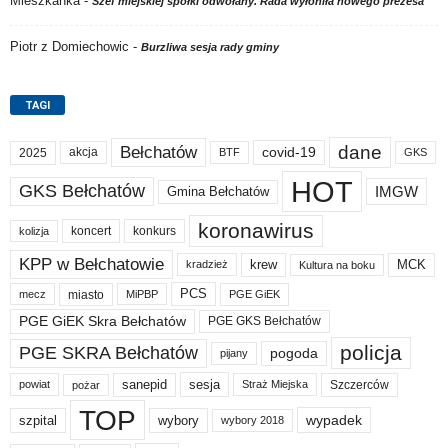
Mieszkanka
-
Szef miejskiej spółki odwołany. Rada wyłoniła nowego prezesa
Piotr z Domiechowic
-
Burzliwa sesja rady gminy
TAGI
dane
Bełchatów
akcja
covid-19
2025
BTF
GKS
HOT
GKS Bełchatów
IMGW
Gmina Bełchatów
koronawirus
koncert
konkurs
kolizja
KPP w Bełchatowie
krew
MCK
kradzież
Kultura na boku
PCS
miasto
PGE GiEK
mecz
MiPBP
PGE GiEK Skra Bełchatów
PGE GKS Bełchatów
policja
PGE SKRA Bełchatów
pogoda
pijany
sanepid
sesja
Szczerców
powiat
Straż Miejska
pożar
TOP
wypadek
szpital
wybory
wybory 2018