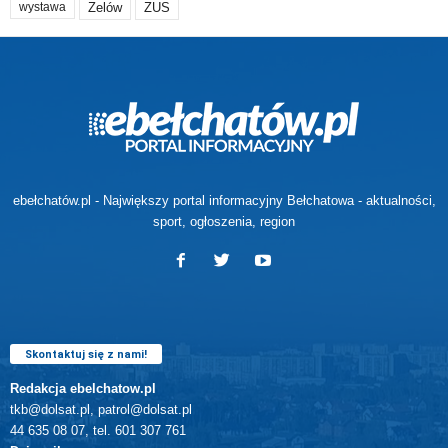
Zelów
ZUS
wystawa
ebełchatów.pl - Największy portal informacyjny Bełchatowa - aktualności,
sport, ogłoszenia, region
Skontaktuj się z nami!
Redakcja ebelchatow.pl
tkb@dolsat.pl, patrol@dolsat.pl
44 635 08 07, tel. 601 307 761