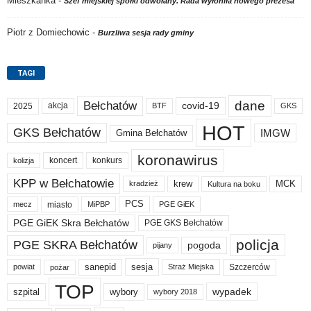
Mieszkanka
-
Szef miejskiej spółki odwołany. Rada wyłoniła nowego prezesa
Piotr z Domiechowic
-
Burzliwa sesja rady gminy
TAGI
dane
Bełchatów
akcja
covid-19
2025
BTF
GKS
HOT
GKS Bełchatów
IMGW
Gmina Bełchatów
koronawirus
koncert
konkurs
kolizja
KPP w Bełchatowie
krew
MCK
kradzież
Kultura na boku
PCS
miasto
PGE GiEK
mecz
MiPBP
PGE GiEK Skra Bełchatów
PGE GKS Bełchatów
policja
PGE SKRA Bełchatów
pogoda
pijany
sanepid
sesja
Szczerców
powiat
Straż Miejska
pożar
TOP
wypadek
szpital
wybory
wybory 2018