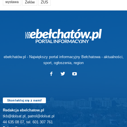
Zelów
ZUS
wystawa
ebełchatów.pl - Największy portal informacyjny Bełchatowa - aktualności,
sport, ogłoszenia, region
Skontaktuj się z nami!
Redakcja ebelchatow.pl
tkb@dolsat.pl, patrol@dolsat.pl
44 635 08 07, tel. 601 307 761