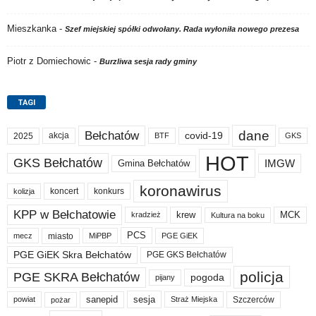
Mieszkanka
-
Szef miejskiej spółki odwołany. Rada wyłoniła nowego prezesa
Piotr z Domiechowic
-
Burzliwa sesja rady gminy
TAGI
dane
Bełchatów
akcja
covid-19
2025
BTF
GKS
HOT
GKS Bełchatów
IMGW
Gmina Bełchatów
koronawirus
koncert
konkurs
kolizja
KPP w Bełchatowie
krew
MCK
kradzież
Kultura na boku
PCS
miasto
PGE GiEK
mecz
MiPBP
PGE GiEK Skra Bełchatów
PGE GKS Bełchatów
policja
PGE SKRA Bełchatów
pogoda
pijany
sanepid
sesja
Szczerców
powiat
Straż Miejska
pożar