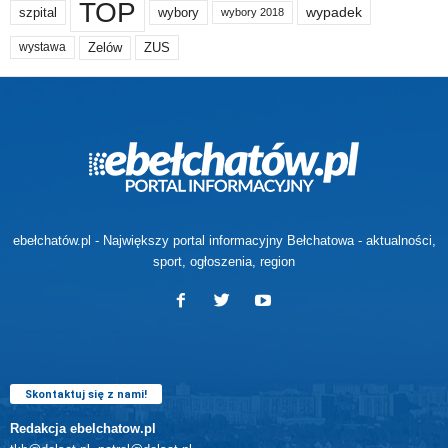
TOP
wypadek
szpital
wybory
wybory 2018
Zelów
ZUS
wystawa
ebełchatów.pl - Największy portal informacyjny Bełchatowa - aktualności,
sport, ogłoszenia, region
Skontaktuj się z nami!
Redakcja ebelchatow.pl