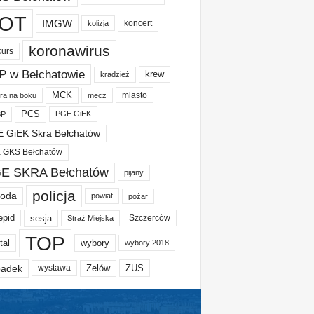
OT
IMGW
koncert
kolizja
koronawirus
kurs
P w Bełchatowie
krew
kradzież
MCK
miasto
ura na boku
mecz
PCS
PGE GiEK
BP
 GiEK Skra Bełchatów
 GKS Bełchatów
E SKRA Bełchatów
pijany
policja
oda
powiat
pożar
epid
sesja
Szczerców
Straż Miejska
TOP
tal
wybory
wybory 2018
adek
Zelów
ZUS
wystawa