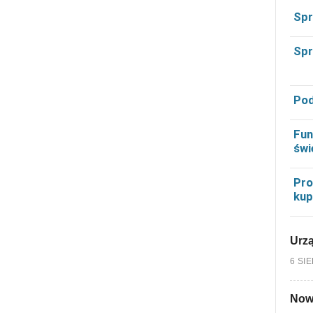
Spr
Spr
Pod
Fun
świ
Pro
kup
Urzą
6 SI
Nowy