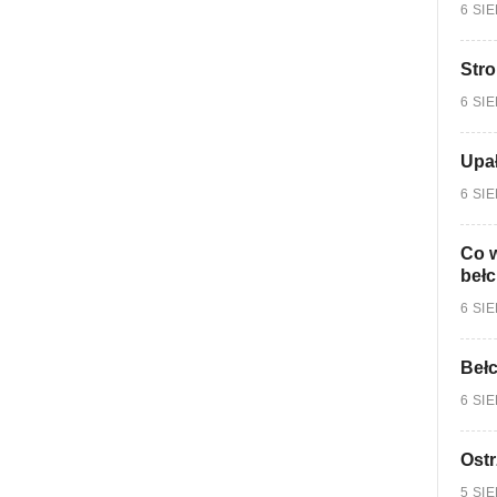
6 SI
Stro
6 SI
Upa
6 SI
Co w
bełc
6 SI
Bełc
6 SI
Ostr
5 SI