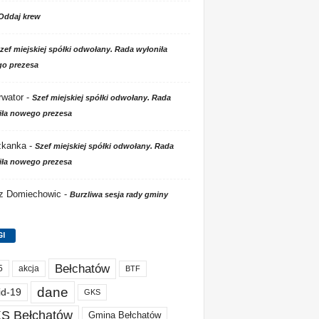
Oddaj krew
zef miejskiej spółki odwołany. Rada wyłoniła
o prezesa
wator
-
Szef miejskiej spółki odwołany. Rada
iła nowego prezesa
zkanka
-
Szef miejskiej spółki odwołany. Rada
iła nowego prezesa
 z Domiechowic
-
Burzliwa sesja rady gminy
GI
Bełchatów
akcja
5
BTF
dane
id-19
GKS
S Bełchatów
Gmina Bełchatów