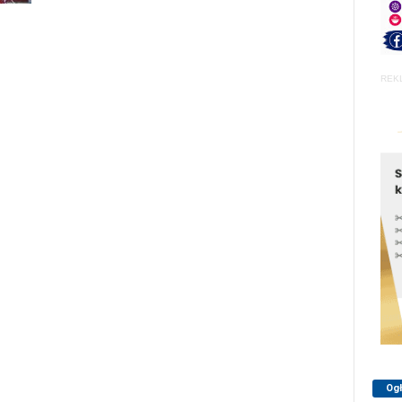
REK
Og