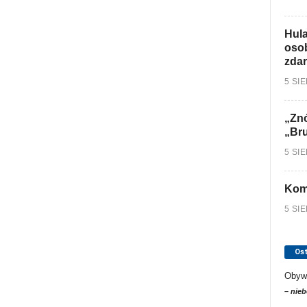
Hula
osob
zdar
5 SI
„Znó
„Br
5 SI
Kom
5 SI
Os
Obyw
– nieb