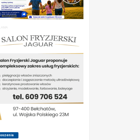
LAMA
łoszenia