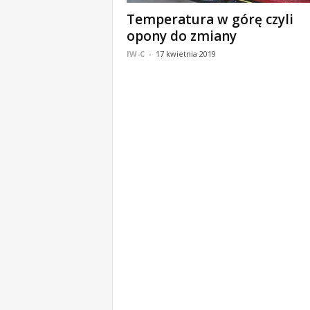
o
Temperatura w górę czyli
m
opony do zmiany
o
IW-C
-
17 kwietnia 2019
ś
c
i
B
e
ł
c
h
a
t
ó
w
,
i
n
f
o
r