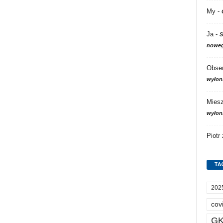
My
-
Ja
-
S
noweg
Obser
wyłon
Mies
wyłon
Piotr
TA
202
cov
GK