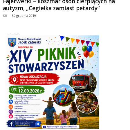
Fajerwerki – koszmar osób cierpiących na
autyzm, „Cegiełka zamiast petardy”
KR
-
30 grudnia 2019
REKLAMA