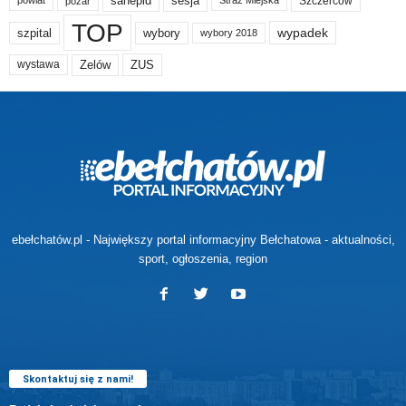
sanepid
sesja
Szczerców
powiat
Straż Miejska
pożar
TOP
wypadek
szpital
wybory
wybory 2018
Zelów
ZUS
wystawa
ebełchatów.pl - Największy portal informacyjny Bełchatowa - aktualności,
sport, ogłoszenia, region
Skontaktuj się z nami!