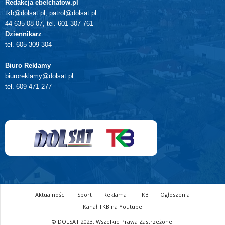
Redakcja ebelchatow.pl
tkb@dolsat.pl, patrol@dolsat.pl
44 635 08 07, tel. 601 307 761
Dziennikarz
tel. 605 309 304
Biuro Reklamy
biuroreklamy@dolsat.pl
tel. 609 471 277
Aktualności
Sport
Reklama
TKB
Ogłoszenia
Kanał TKB na Youtube
© DOLSAT 2023. Wszelkie Prawa Zastrzeżone.