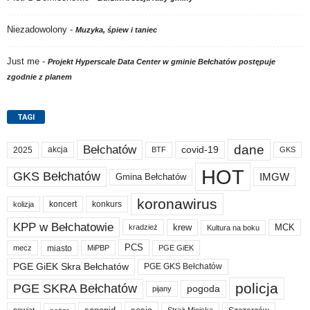
Niezadowolony
-
Muzyka, śpiew i taniec
Just me
-
Projekt Hyperscale Data Center w gminie Bełchatów postępuje
zgodnie z planem
TAGI
dane
Bełchatów
akcja
covid-19
2025
BTF
GKS
HOT
GKS Bełchatów
IMGW
Gmina Bełchatów
koronawirus
koncert
konkurs
kolizja
KPP w Bełchatowie
krew
MCK
kradzież
Kultura na boku
PCS
miasto
PGE GiEK
mecz
MiPBP
PGE GiEK Skra Bełchatów
PGE GKS Bełchatów
policja
PGE SKRA Bełchatów
pogoda
pijany