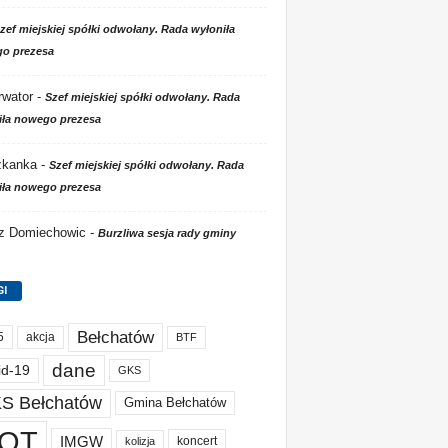
zef miejskiej spółki odwołany. Rada wyłoniła
o prezesa
wator
-
Szef miejskiej spółki odwołany. Rada
iła nowego prezesa
zkanka
-
Szef miejskiej spółki odwołany. Rada
iła nowego prezesa
 z Domiechowic
-
Burzliwa sesja rady gminy
GI
Bełchatów
akcja
5
BTF
dane
id-19
GKS
S Bełchatów
Gmina Bełchatów
OT
IMGW
koncert
kolizja