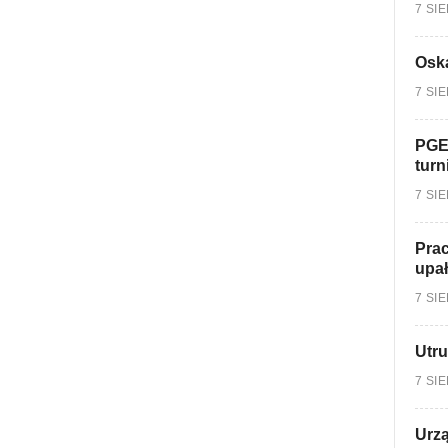
7 SI
Oska
7 SI
PGE
turn
7 SI
Prac
upa
7 SI
Utru
7 SI
Urzą