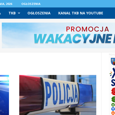
IA, 2026
OGŁOSZENIA
A
TKB
OGŁOSZENIA
KANAŁ TKB NA YOUTUBE
REK