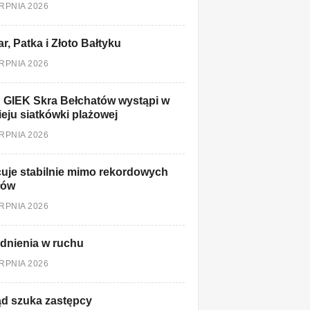
ERPNIA 2026
r, Patka i Złoto Bałtyku
ERPNIA 2026
 GIEK Skra Bełchatów wystąpi w
ieju siatkówki plażowej
ERPNIA 2026
uje stabilnie mimo rekordowych
łów
ERPNIA 2026
dnienia w ruchu
ERPNIA 2026
d szuka zastępcy