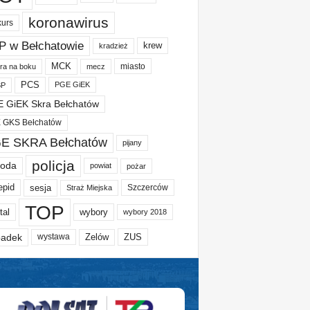
koronawirus
kurs
P w Bełchatowie
krew
kradzież
MCK
miasto
ura na boku
mecz
PCS
PGE GiEK
BP
 GiEK Skra Bełchatów
 GKS Bełchatów
E SKRA Bełchatów
pijany
policja
oda
powiat
pożar
epid
sesja
Szczerców
Straż Miejska
TOP
tal
wybory
wybory 2018
adek
Zelów
ZUS
wystawa