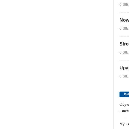
6 SI
Nowy
6 SI
Stro
6 SI
Upa
6 SI
Os
Obyw
– nieb
My
-