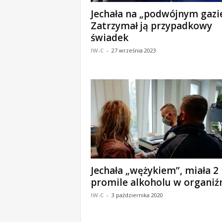
o
Jechała na „podwójnym gazie
m
Zatrzymał ją przypadkowy
o
świadek
ś
IW-C
-
27 września 2023
c
i
B
e
ł
c
h
a
t
ó
w
,
Jechała „wężykiem”, miała 2
i
promile alkoholu w organiź
n
IW-C
-
3 października 2020
f
o
r