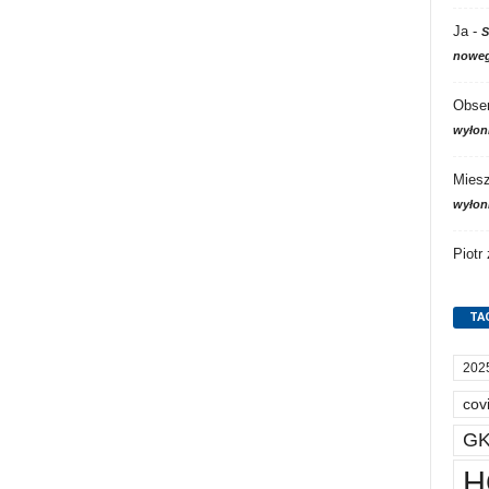
Ja
-
S
noweg
Obser
wyłon
Mies
wyłon
Piotr
TA
202
cov
GK
H