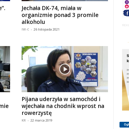
”.
Jechała DK-74, miała w
organizmie ponad 3 promile
alkoholu
REK
IW-C
-
26 listopada 2021
Pijana uderzyła w samochód i
mie
wjechała na chodnik wprost na
rowerzystę
KR
-
22 marca 2019
Og