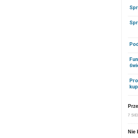
Spr
Spr
Pod
Fun
świ
Pro
kup
Prz
7 SI
Nie 