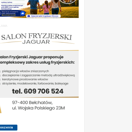
LAMA
łoszenia