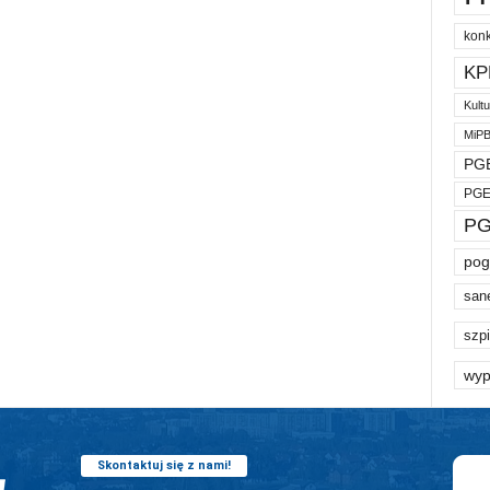
kon
KP
Kult
MiP
PGE
PGE
PG
pog
san
szpi
wyp
Skontaktuj się z nami!