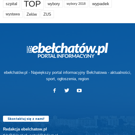
TOP
wypadek
szpital
wybory
wybory 2018
Zelów
ZUS
wystawa
ebełchatów.pl - Największy portal informacyjny Bełchatowa - aktualności,
sport, ogłoszenia, region
Skontaktuj się z nami!
Redakcja ebelchatow.pl