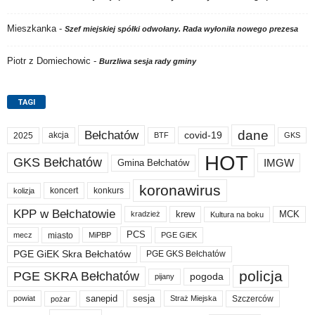
Mieszkanka
-
Szef miejskiej spółki odwołany. Rada wyłoniła nowego prezesa
Piotr z Domiechowic
-
Burzliwa sesja rady gminy
TAGI
dane
Bełchatów
akcja
covid-19
2025
BTF
GKS
HOT
GKS Bełchatów
IMGW
Gmina Bełchatów
koronawirus
koncert
konkurs
kolizja
KPP w Bełchatowie
krew
MCK
kradzież
Kultura na boku
PCS
miasto
PGE GiEK
mecz
MiPBP
PGE GiEK Skra Bełchatów
PGE GKS Bełchatów
policja
PGE SKRA Bełchatów
pogoda
pijany
sanepid
sesja
Szczerców
powiat
Straż Miejska
pożar