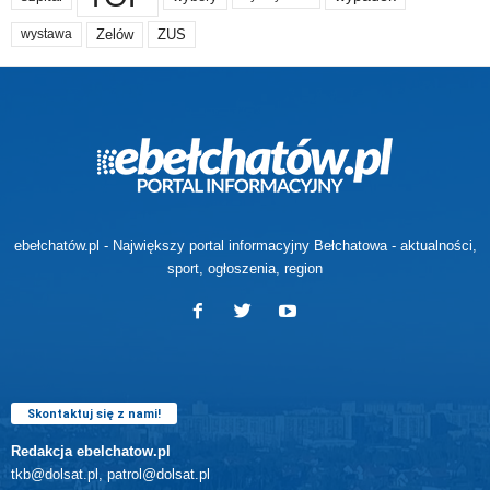
Zelów
ZUS
wystawa
ebełchatów.pl - Największy portal informacyjny Bełchatowa - aktualności,
sport, ogłoszenia, region
Skontaktuj się z nami!
Redakcja ebelchatow.pl
tkb@dolsat.pl, patrol@dolsat.pl