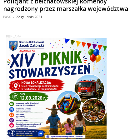
Policjant z bełchatowskiej komendy
nagrodzony przez marszałka województwa
IW-C
-
22 grudnia 2021
REKLAMA