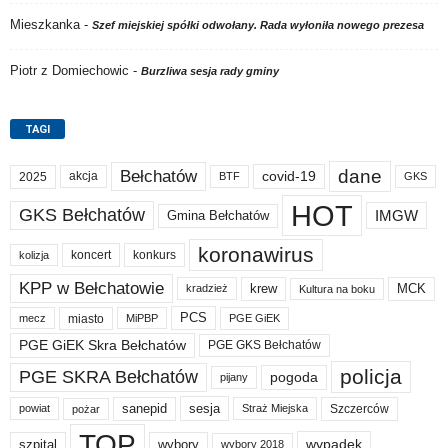
Mieszkanka
-
Szef miejskiej spółki odwołany. Rada wyłoniła nowego prezesa
Piotr z Domiechowic
-
Burzliwa sesja rady gminy
TAGI
dane
Bełchatów
akcja
covid-19
2025
BTF
GKS
HOT
GKS Bełchatów
IMGW
Gmina Bełchatów
koronawirus
koncert
konkurs
kolizja
KPP w Bełchatowie
krew
MCK
kradzież
Kultura na boku
PCS
miasto
PGE GiEK
mecz
MiPBP
PGE GiEK Skra Bełchatów
PGE GKS Bełchatów
policja
PGE SKRA Bełchatów
pogoda
pijany
sanepid
sesja
Szczerców
powiat
Straż Miejska
pożar
TOP
wypadek
szpital
wybory
wybory 2018