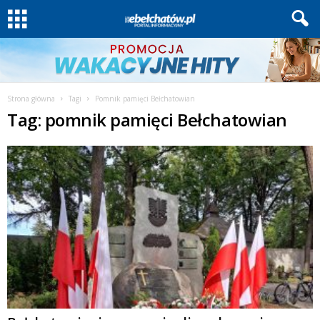
Strona główna
Tagi
Pomnik pamięci Bełchatowian
Tag: pomnik pamięci Bełchatowian