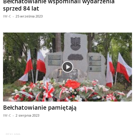
Bełchatowianie wspominali wydarzenia
sprzed 84 lat
IW-C
-
25 września 2023
Bełchatowianie pamiętają
IW-C
-
2 sierpnia 2023
REKLAMA