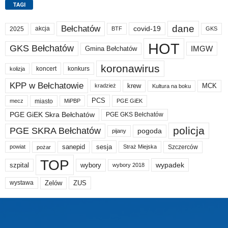
TAGI
dane
Bełchatów
akcja
covid-19
2025
BTF
GKS
HOT
GKS Bełchatów
IMGW
Gmina Bełchatów
koronawirus
koncert
konkurs
kolizja
KPP w Bełchatowie
krew
MCK
kradzież
Kultura na boku
PCS
miasto
PGE GiEK
mecz
MiPBP
PGE GiEK Skra Bełchatów
PGE GKS Bełchatów
policja
PGE SKRA Bełchatów
pogoda
pijany
sanepid
sesja
Szczerców
powiat
Straż Miejska
pożar
TOP
wypadek
szpital
wybory
wybory 2018
Zelów
ZUS
wystawa