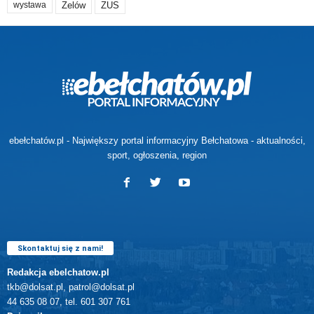
Zelów
ZUS
wystawa
ebełchatów.pl - Największy portal informacyjny Bełchatowa - aktualności,
sport, ogłoszenia, region
Skontaktuj się z nami!
Redakcja ebelchatow.pl
tkb@dolsat.pl, patrol@dolsat.pl
44 635 08 07, tel. 601 307 761