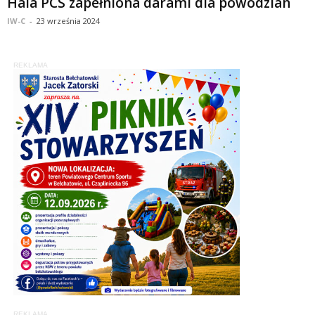
Hala PCS zapełniona darami dla powodzian
IW-C
-
23 września 2024
REKLAMA
REKLAMA