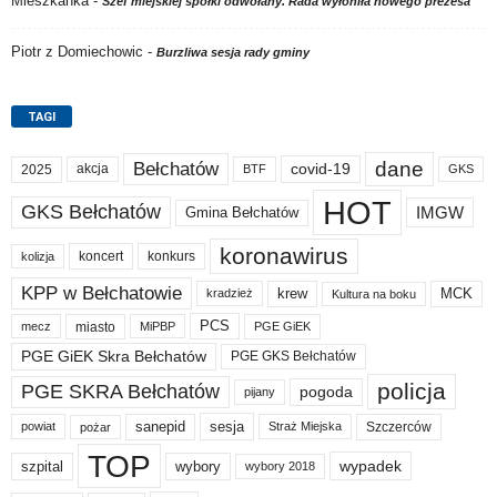
Mieszkanka
-
Szef miejskiej spółki odwołany. Rada wyłoniła nowego prezesa
Piotr z Domiechowic
-
Burzliwa sesja rady gminy
TAGI
dane
Bełchatów
akcja
covid-19
2025
BTF
GKS
HOT
GKS Bełchatów
IMGW
Gmina Bełchatów
koronawirus
koncert
konkurs
kolizja
KPP w Bełchatowie
krew
MCK
kradzież
Kultura na boku
PCS
miasto
PGE GiEK
mecz
MiPBP
PGE GiEK Skra Bełchatów
PGE GKS Bełchatów
policja
PGE SKRA Bełchatów
pogoda
pijany
sanepid
sesja
Szczerców
powiat
Straż Miejska
pożar
TOP
wypadek
szpital
wybory
wybory 2018