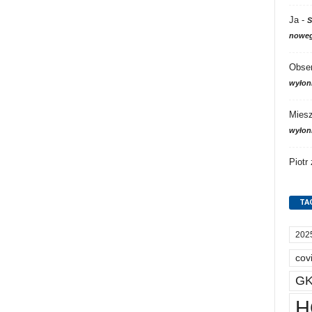
Ja
-
S
noweg
Obser
wyłon
Mies
wyłon
Piotr
TA
202
cov
GK
H