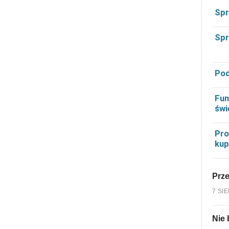
Spr
Spr
Pod
Fun
świ
Pro
kup
Prz
7 SI
Nie 