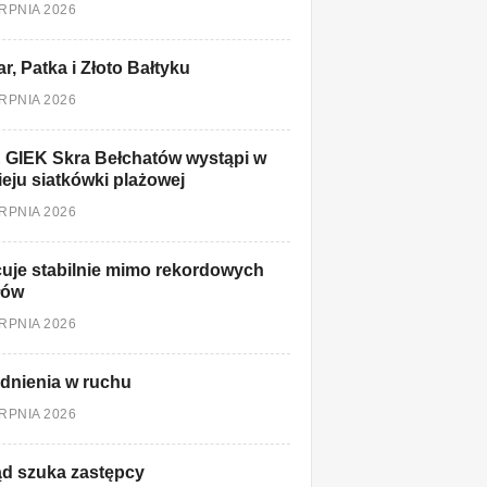
ERPNIA 2026
r, Patka i Złoto Bałtyku
ERPNIA 2026
 GIEK Skra Bełchatów wystąpi w
ieju siatkówki plażowej
ERPNIA 2026
uje stabilnie mimo rekordowych
łów
ERPNIA 2026
dnienia w ruchu
ERPNIA 2026
d szuka zastępcy