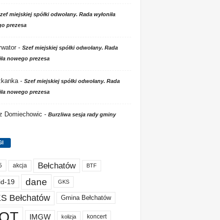
zef miejskiej spółki odwołany. Rada wyłoniła
o prezesa
wator
-
Szef miejskiej spółki odwołany. Rada
iła nowego prezesa
zkanka
-
Szef miejskiej spółki odwołany. Rada
iła nowego prezesa
 z Domiechowic
-
Burzliwa sesja rady gminy
GI
Bełchatów
akcja
5
BTF
dane
id-19
GKS
S Bełchatów
Gmina Bełchatów
OT
IMGW
koncert
kolizja