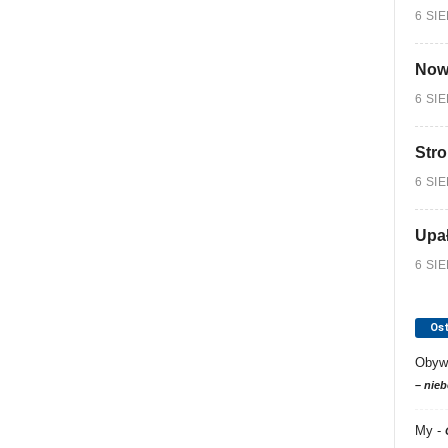
6 SI
Nowy
6 SI
Stro
6 SI
Upa
6 SI
Os
Obyw
– nieb
My
-