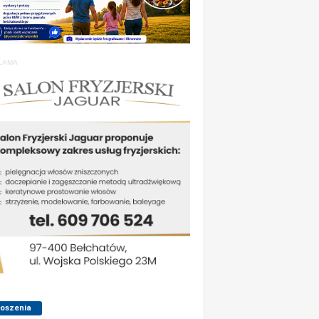
LAMA
łoszenia