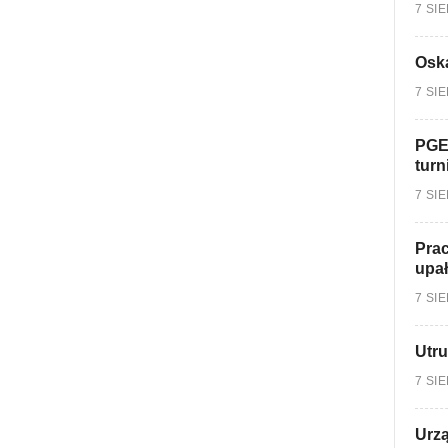
7 SI
Oska
7 SI
PGE
turn
7 SI
Prac
upa
7 SI
Utru
7 SI
Urzą