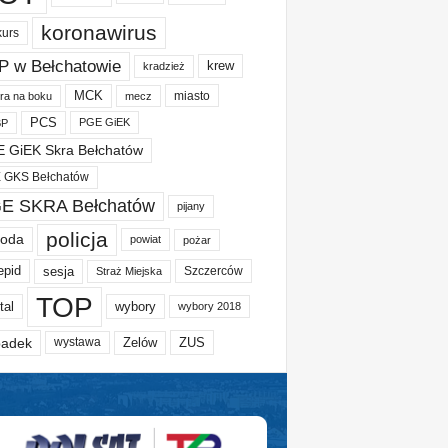
koronawirus
kurs
P w Bełchatowie
krew
kradzież
MCK
miasto
ura na boku
mecz
PCS
PGE GiEK
BP
 GiEK Skra Bełchatów
 GKS Bełchatów
E SKRA Bełchatów
pijany
policja
oda
powiat
pożar
epid
sesja
Szczerców
Straż Miejska
TOP
tal
wybory
wybory 2018
adek
Zelów
ZUS
wystawa