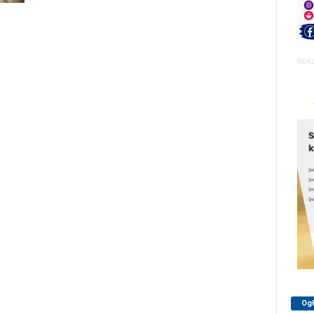
REK
Og