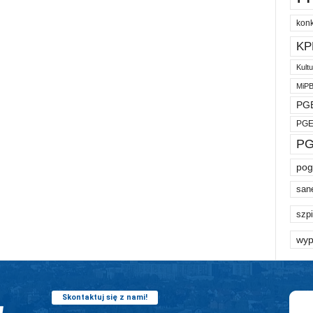
kon
KP
Kult
MiP
PGE
PGE
PG
pog
san
szpi
wyp
Skontaktuj się z nami!