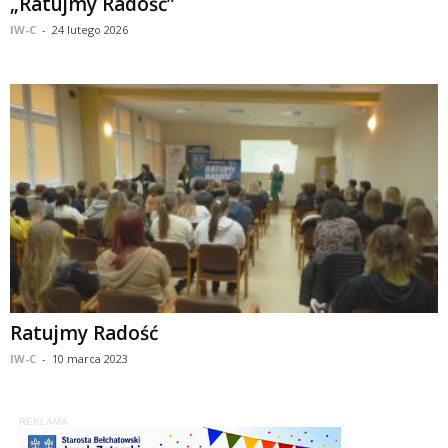
„Ratujmy Radość”
IW-C
-
24 lutego 2026
Ratujmy Radość
IW-C
-
10 marca 2023
REKLAMA