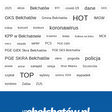
dane
Bełchatów
akcja
covid-19
2025
BTF
GKS
HOT
GKS Bełchatów
IMGW
Gmina Bełchatów
koronawirus
koncert
konkurs
kolizja
KPP w Bełchatowie
krew
MCK
kradzież
Kultura na boku
PCS
miasto
PGE GiEK
mecz
MiPBP
PGE GiEK Skra Bełchatów
PGE GKS Bełchatów
policja
PGE SKRA Bełchatów
pogoda
pijany
sanepid
sesja
Szczerców
powiat
Straż Miejska
pożar
TOP
wypadek
szpital
wybory
wybory 2018
Zelów
ZUS
wystawa