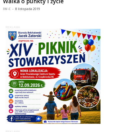
Walka o punkty i życie
IW-C
-
8 listopada 2019
REKLAMA
REKLAMA