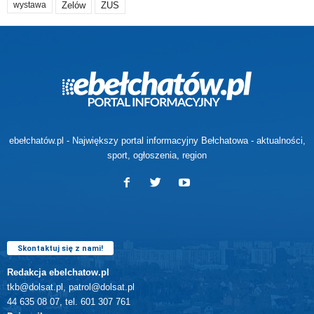
Zelów
ZUS
wystawa
ebełchatów.pl - Największy portal informacyjny Bełchatowa - aktualności,
sport, ogłoszenia, region
Skontaktuj się z nami!
Redakcja ebelchatow.pl
tkb@dolsat.pl, patrol@dolsat.pl
44 635 08 07, tel. 601 307 761