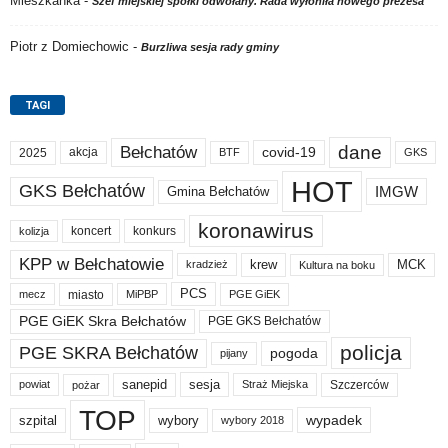
Mieszkanka
-
Szef miejskiej spółki odwołany. Rada wyłoniła nowego prezesa
Piotr z Domiechowic
-
Burzliwa sesja rady gminy
TAGI
dane
Bełchatów
akcja
covid-19
2025
BTF
GKS
HOT
GKS Bełchatów
IMGW
Gmina Bełchatów
koronawirus
koncert
konkurs
kolizja
KPP w Bełchatowie
krew
MCK
kradzież
Kultura na boku
PCS
miasto
PGE GiEK
mecz
MiPBP
PGE GiEK Skra Bełchatów
PGE GKS Bełchatów
policja
PGE SKRA Bełchatów
pogoda
pijany
sanepid
sesja
Szczerców
powiat
Straż Miejska
pożar
TOP
wypadek
szpital
wybory
wybory 2018