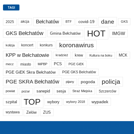
TAGI
dane
Bełchatów
akcja
covid-19
2025
BTF
GKS
HOT
GKS Bełchatów
IMGW
Gmina Bełchatów
koronawirus
koncert
konkurs
kolizja
KPP w Bełchatowie
krew
MCK
kradzież
Kultura na boku
PCS
miasto
PGE GiEK
mecz
MiPBP
PGE GiEK Skra Bełchatów
PGE GKS Bełchatów
policja
PGE SKRA Bełchatów
pogoda
pijany
sanepid
sesja
Szczerców
powiat
Straż Miejska
pożar
TOP
wypadek
szpital
wybory
wybory 2018
Zelów
ZUS
wystawa