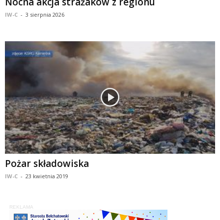
Nocna akcja strażaków z regionu
IW-C
-
3 sierpnia 2026
Pożar składowiska
IW-C
-
23 kwietnia 2019
REKLAMA