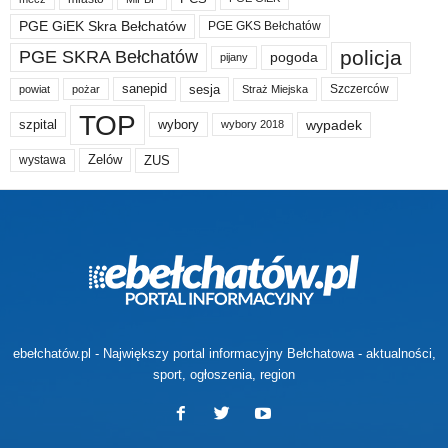
PGE GiEK Skra Bełchatów
PGE GKS Bełchatów
policja
PGE SKRA Bełchatów
pogoda
pijany
sanepid
sesja
Szczerców
powiat
Straż Miejska
pożar
TOP
wypadek
szpital
wybory
wybory 2018
Zelów
ZUS
wystawa
ebełchatów.pl - Największy portal informacyjny Bełchatowa - aktualności,
sport, ogłoszenia, region