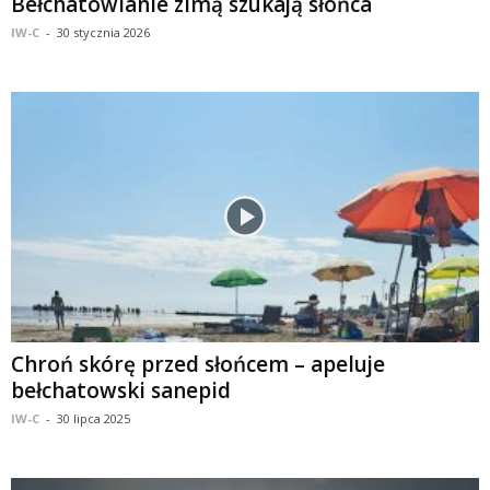
Bełchatowianie zimą szukają słońca
IW-C
-
30 stycznia 2026
Chroń skórę przed słońcem – apeluje
bełchatowski sanepid
IW-C
-
30 lipca 2025