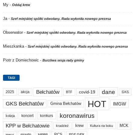
My
-
Oddaj krew
Ja
-
Szef miejskiej spółki odwołany. Rada wyłoniła nowego prezesa
Obserwator
-
Szef miejskiej spółki odwołany. Rada wyłoniła nowego prezesa
Mieszkanka
-
Szef miejskiej spółki odwołany. Rada wyłoniła nowego prezesa
Piotr z Domiechowic
-
Burzliwa sesja rady gminy
TAGI
dane
Bełchatów
akcja
covid-19
2025
BTF
GKS
HOT
GKS Bełchatów
IMGW
Gmina Bełchatów
koronawirus
koncert
konkurs
kolizja
KPP w Bełchatowie
krew
MCK
kradzież
Kultura na boku
PCS
miasto
PGE GiEK
mecz
MiPBP