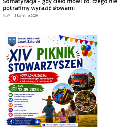
Somatyzacja – gdy ciało mówi to, czego nie
potrafimy wyrazić słowami
SzW
-
2 kwietnia 2026
REKLAMA