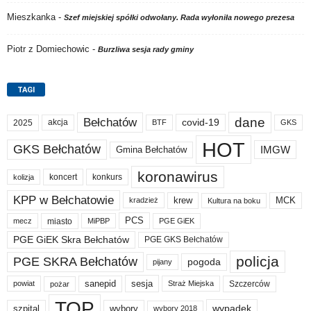
Mieszkanka
-
Szef miejskiej spółki odwołany. Rada wyłoniła nowego prezesa
Piotr z Domiechowic
-
Burzliwa sesja rady gminy
TAGI
dane
Bełchatów
akcja
covid-19
2025
BTF
GKS
HOT
GKS Bełchatów
IMGW
Gmina Bełchatów
koronawirus
koncert
konkurs
kolizja
KPP w Bełchatowie
krew
MCK
kradzież
Kultura na boku
PCS
miasto
PGE GiEK
mecz
MiPBP
PGE GiEK Skra Bełchatów
PGE GKS Bełchatów
policja
PGE SKRA Bełchatów
pogoda
pijany
sanepid
sesja
Szczerców
powiat
Straż Miejska
pożar
TOP
wypadek
szpital
wybory
wybory 2018