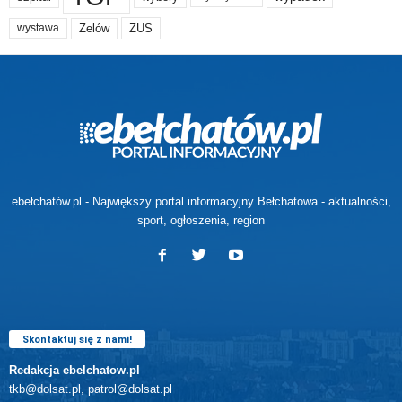
Zelów
ZUS
wystawa
ebełchatów.pl - Największy portal informacyjny Bełchatowa - aktualności,
sport, ogłoszenia, region
Skontaktuj się z nami!
Redakcja ebelchatow.pl
tkb@dolsat.pl, patrol@dolsat.pl