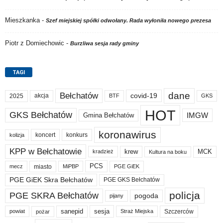
Mieszkanka
-
Szef miejskiej spółki odwołany. Rada wyłoniła nowego prezesa
Piotr z Domiechowic
-
Burzliwa sesja rady gminy
TAGI
dane
Bełchatów
akcja
covid-19
2025
BTF
GKS
HOT
GKS Bełchatów
IMGW
Gmina Bełchatów
koronawirus
koncert
konkurs
kolizja
KPP w Bełchatowie
krew
MCK
kradzież
Kultura na boku
PCS
miasto
PGE GiEK
mecz
MiPBP
PGE GiEK Skra Bełchatów
PGE GKS Bełchatów
policja
PGE SKRA Bełchatów
pogoda
pijany
sanepid
sesja
Szczerców
powiat
Straż Miejska
pożar