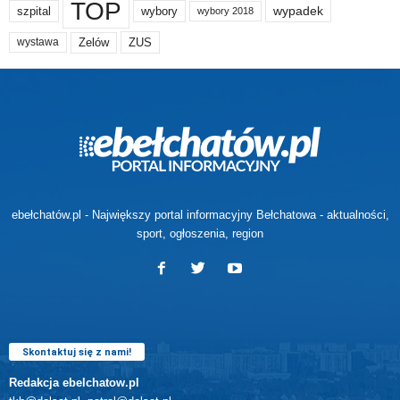
TOP
wypadek
szpital
wybory
wybory 2018
Zelów
ZUS
wystawa
ebełchatów.pl - Największy portal informacyjny Bełchatowa - aktualności,
sport, ogłoszenia, region
Skontaktuj się z nami!
Redakcja ebelchatow.pl