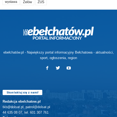
Zelów
ZUS
wystawa
ebełchatów.pl - Największy portal informacyjny Bełchatowa - aktualności,
sport, ogłoszenia, region
Skontaktuj się z nami!
Redakcja ebelchatow.pl
tkb@dolsat.pl, patrol@dolsat.pl
44 635 08 07, tel. 601 307 761