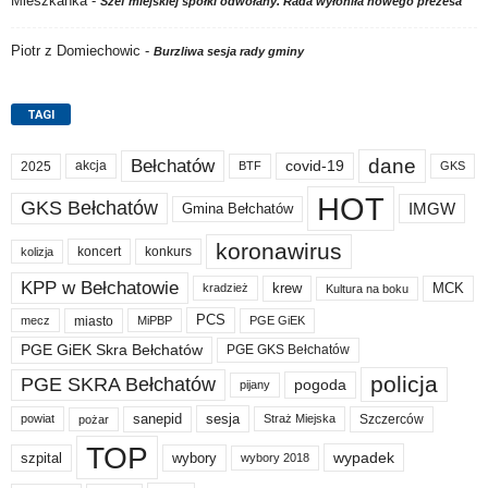
Mieszkanka
-
Szef miejskiej spółki odwołany. Rada wyłoniła nowego prezesa
Piotr z Domiechowic
-
Burzliwa sesja rady gminy
TAGI
dane
Bełchatów
akcja
covid-19
2025
BTF
GKS
HOT
GKS Bełchatów
IMGW
Gmina Bełchatów
koronawirus
koncert
konkurs
kolizja
KPP w Bełchatowie
krew
MCK
kradzież
Kultura na boku
PCS
miasto
PGE GiEK
mecz
MiPBP
PGE GiEK Skra Bełchatów
PGE GKS Bełchatów
policja
PGE SKRA Bełchatów
pogoda
pijany
sanepid
sesja
Szczerców
powiat
Straż Miejska
pożar
TOP
wypadek
szpital
wybory
wybory 2018