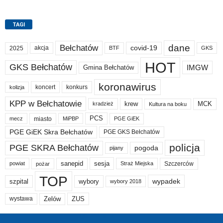
TAGI
dane
Bełchatów
akcja
covid-19
2025
BTF
GKS
HOT
GKS Bełchatów
IMGW
Gmina Bełchatów
koronawirus
koncert
konkurs
kolizja
KPP w Bełchatowie
krew
MCK
kradzież
Kultura na boku
PCS
miasto
PGE GiEK
mecz
MiPBP
PGE GiEK Skra Bełchatów
PGE GKS Bełchatów
policja
PGE SKRA Bełchatów
pogoda
pijany
sanepid
sesja
Szczerców
powiat
Straż Miejska
pożar
TOP
wypadek
szpital
wybory
wybory 2018
Zelów
ZUS
wystawa