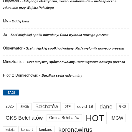
Obywatel
-
Hulajnoga elektryczna, rower i osobowa Kia – niebezpieczne
zdarzenie przy Wojska Polskiego
My
-
Oddaj krew
Ja
-
Szef miejskiej spółki odwołany. Rada wyłoniła nowego prezesa
Obserwator
-
Szef miejskiej spółki odwołany. Rada wyłoniła nowego prezesa
Mieszkanka
-
Szef miejskiej spółki odwołany. Rada wyłoniła nowego prezesa
Piotr z Domiechowic
-
Burzliwa sesja rady gminy
TAGI
dane
Bełchatów
akcja
covid-19
2025
BTF
GKS
HOT
GKS Bełchatów
IMGW
Gmina Bełchatów
koronawirus
koncert
konkurs
kolizja