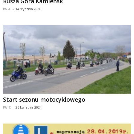
Rusza Góra Kamieńsk
IW-C
-
14 stycznia 2026
Start sezonu motocyklowego
IW-C
-
26 kwietnia 2024