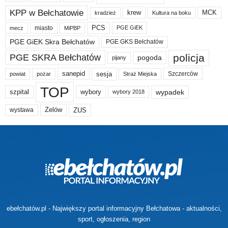
KPP w Bełchatowie
krew
MCK
kradzież
Kultura na boku
PCS
miasto
PGE GiEK
mecz
MiPBP
PGE GiEK Skra Bełchatów
PGE GKS Bełchatów
policja
PGE SKRA Bełchatów
pogoda
pijany
sanepid
sesja
Szczerców
powiat
Straż Miejska
pożar
TOP
wypadek
szpital
wybory
wybory 2018
Zelów
ZUS
wystawa
ebełchatów.pl - Największy portal informacyjny Bełchatowa - aktualności,
sport, ogłoszenia, region