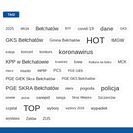
TAGI
dane
Bełchatów
akcja
covid-19
2025
BTF
GKS
HOT
GKS Bełchatów
IMGW
Gmina Bełchatów
koronawirus
koncert
konkurs
kolizja
KPP w Bełchatowie
krew
MCK
kradzież
Kultura na boku
PCS
miasto
PGE GiEK
mecz
MiPBP
PGE GiEK Skra Bełchatów
PGE GKS Bełchatów
policja
PGE SKRA Bełchatów
pogoda
pijany
sanepid
sesja
Szczerców
powiat
Straż Miejska
pożar
TOP
wypadek
szpital
wybory
wybory 2018
Zelów
ZUS
wystawa