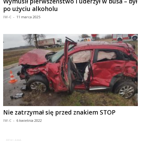
Wymusił pierwszeństwo i uderzył w busa – był
po użyciu alkoholu
IW-C
-
11 marca 2025
Nie zatrzymał się przed znakiem STOP
IW-C
-
6 kwietnia 2022
REKLAMA