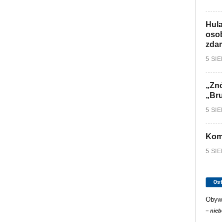
Hula
osob
zdar
5 SI
„Znó
„Br
5 SI
Kom
5 SI
Os
Obyw
– nieb