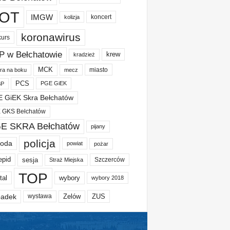
OT
IMGW
koncert
kolizja
koronawirus
kurs
P w Bełchatowie
krew
kradzież
MCK
miasto
ura na boku
mecz
PCS
PGE GiEK
BP
 GiEK Skra Bełchatów
 GKS Bełchatów
E SKRA Bełchatów
pijany
policja
oda
powiat
pożar
epid
sesja
Szczerców
Straż Miejska
TOP
tal
wybory
wybory 2018
adek
Zelów
ZUS
wystawa