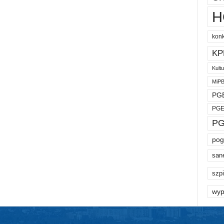
H
kon
KP
Kult
MiP
PGE
PGE
PG
pog
san
szpi
wyp