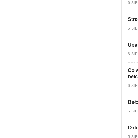
6 SI
Stro
6 SI
Upa
6 SI
Co w
bełc
6 SI
Bełc
6 SI
Ostr
5 SI