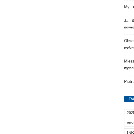
My
-
Ja
-
S
noweg
Obser
wyłon
Mies
wyłon
Piotr
TA
202
cov
GK