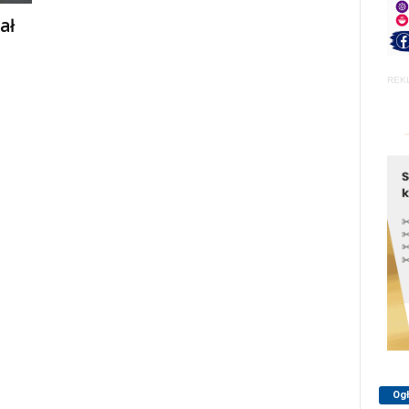
ał
REK
Og