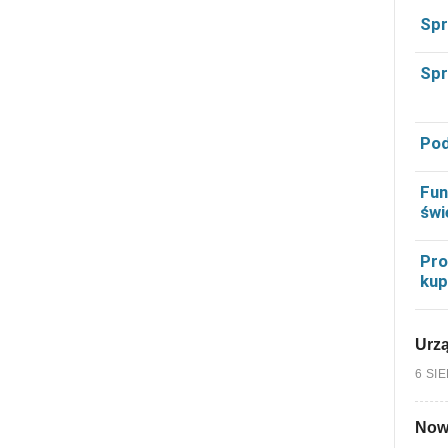
Spr
Spr
Pod
Fun
świ
Pro
kup
Urzą
6 SI
Nowy