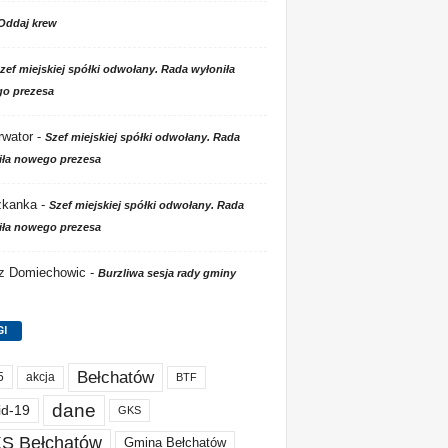
Oddaj krew
zef miejskiej spółki odwołany. Rada wyłoniła
o prezesa
wator
-
Szef miejskiej spółki odwołany. Rada
iła nowego prezesa
zkanka
-
Szef miejskiej spółki odwołany. Rada
iła nowego prezesa
 z Domiechowic
-
Burzliwa sesja rady gminy
GI
Bełchatów
akcja
5
BTF
dane
id-19
GKS
S Bełchatów
Gmina Bełchatów