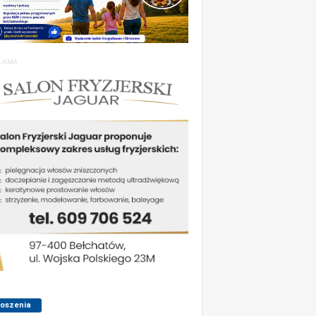
LAMA
łoszenia