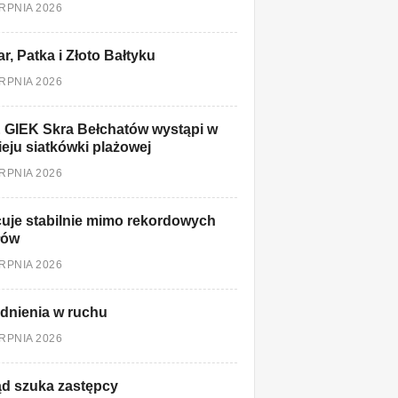
ERPNIA 2026
r, Patka i Złoto Bałtyku
ERPNIA 2026
 GIEK Skra Bełchatów wystąpi w
ieju siatkówki plażowej
ERPNIA 2026
uje stabilnie mimo rekordowych
łów
ERPNIA 2026
dnienia w ruchu
ERPNIA 2026
d szuka zastępcy