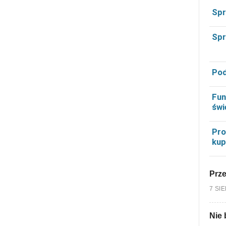
Spr
Spr
Pod
Fun
świ
Pro
kup
Prz
7 SI
Nie 