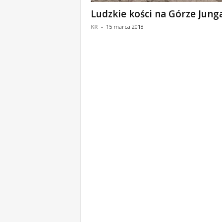
o
Ludzkie kości na Górze Jung
m
KR
-
15 marca 2018
o
ś
c
i
B
e
ł
c
h
a
t
ó
w
,
i
n
f
o
r