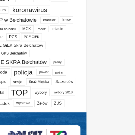
koronawirus
kurs
P w Bełchatowie
krew
kradzież
MCK
miasto
ura na boku
mecz
PCS
PGE GiEK
BP
 GiEK Skra Bełchatów
 GKS Bełchatów
E SKRA Bełchatów
pijany
policja
oda
powiat
pożar
epid
sesja
Szczerców
Straż Miejska
TOP
tal
wybory
wybory 2018
adek
Zelów
ZUS
wystawa