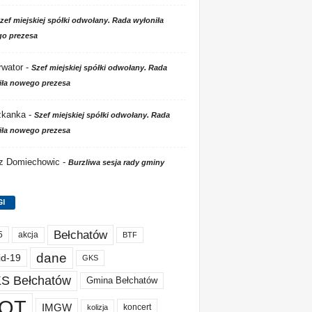
zef miejskiej spółki odwołany. Rada wyłoniła
o prezesa
wator
-
Szef miejskiej spółki odwołany. Rada
iła nowego prezesa
zkanka
-
Szef miejskiej spółki odwołany. Rada
iła nowego prezesa
 z Domiechowic
-
Burzliwa sesja rady gminy
GI
Bełchatów
akcja
5
BTF
dane
id-19
GKS
S Bełchatów
Gmina Bełchatów
OT
IMGW
koncert
kolizja