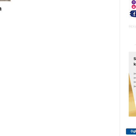
a
REK
Og