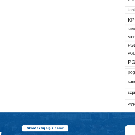
kon
KP
Kult
MiP
PGE
PGE
PG
pog
san
szpi
wyp
Skontaktuj się z nami!