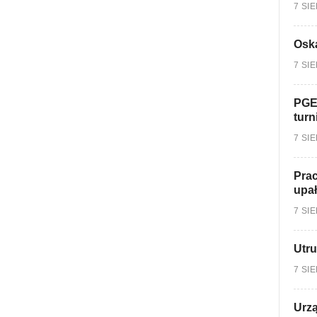
7 SI
Oska
7 SI
PGE
turn
7 SI
Prac
upa
7 SI
Utru
7 SI
Urzą