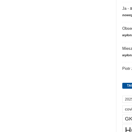
Ja
-
S
noweg
Obser
wyłon
Mies
wyłon
Piotr
TA
202
cov
GK
H