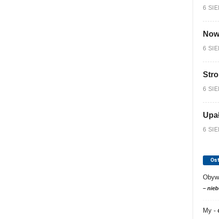
6 SI
Nowy
6 SI
Stro
6 SI
Upa
6 SI
Os
Obyw
– nieb
My
-