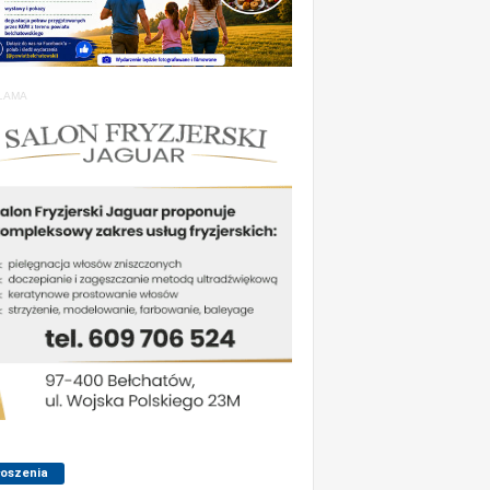
LAMA
łoszenia