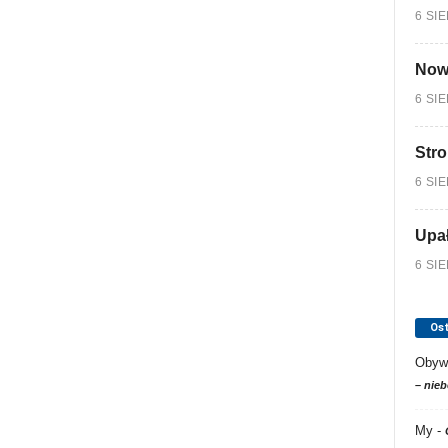
6 SI
Nowy
6 SI
Stro
6 SI
Upa
6 SI
Os
Obyw
– nieb
My
-