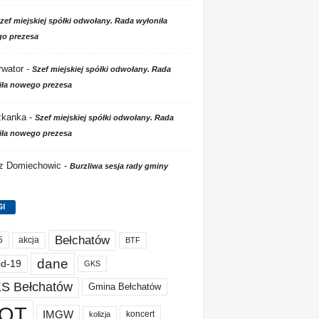
zef miejskiej spółki odwołany. Rada wyłoniła
o prezesa
wator
-
Szef miejskiej spółki odwołany. Rada
iła nowego prezesa
zkanka
-
Szef miejskiej spółki odwołany. Rada
iła nowego prezesa
 z Domiechowic
-
Burzliwa sesja rady gminy
GI
Bełchatów
akcja
5
BTF
dane
id-19
GKS
S Bełchatów
Gmina Bełchatów
OT
IMGW
koncert
kolizja