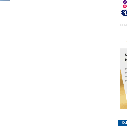
REK
Og