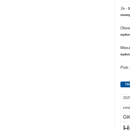
Ja
-
S
noweg
Obser
wyłon
Mies
wyłon
Piotr
TA
202
cov
GK
H