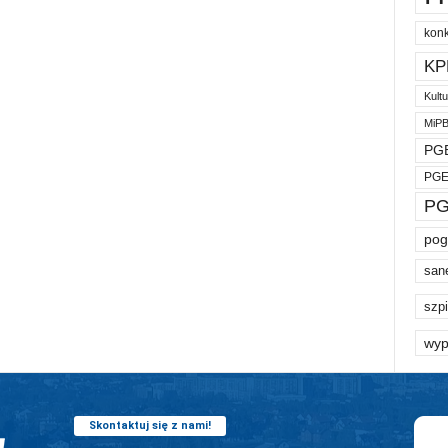
kon
KP
Kult
MiP
PGE
PGE
PG
pog
san
szpi
wyp
Skontaktuj się z nami!