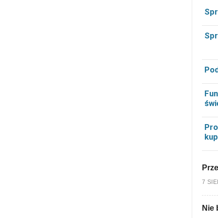
Spr
Spr
Pod
Fun
świ
Pro
kup
Prz
7 SI
Nie 