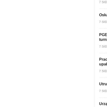
7 SI
Oska
7 SI
PGE
turn
7 SI
Prac
upa
7 SI
Utru
7 SI
Urzą