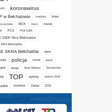
koronawirus
kurs
P w Bełchatowie
krew
kradzież
MCK
miasto
ura na boku
mecz
PCS
PGE GiEK
BP
 GiEK Skra Bełchatów
 GKS Bełchatów
E SKRA Bełchatów
pijany
policja
oda
powiat
pożar
epid
sesja
Szczerców
Straż Miejska
TOP
tal
wybory
wybory 2018
adek
Zelów
ZUS
wystawa