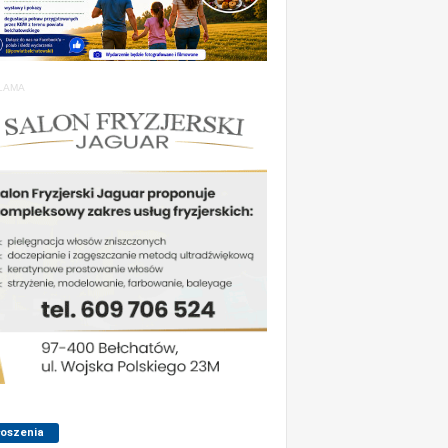
LAMA
łoszenia