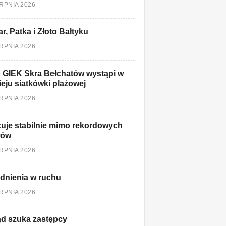
ERPNIA 2026
r, Patka i Złoto Bałtyku
ERPNIA 2026
 GIEK Skra Bełchatów wystąpi w
ieju siatkówki plażowej
ERPNIA 2026
uje stabilnie mimo rekordowych
łów
ERPNIA 2026
dnienia w ruchu
ERPNIA 2026
d szuka zastępcy