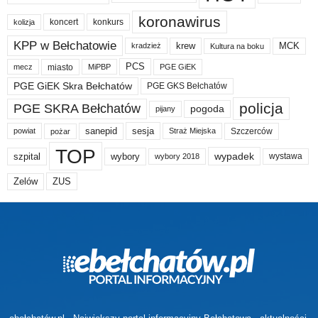
koronawirus
koncert
konkurs
kolizja
KPP w Bełchatowie
krew
MCK
kradzież
Kultura na boku
PCS
miasto
PGE GiEK
mecz
MiPBP
PGE GiEK Skra Bełchatów
PGE GKS Bełchatów
policja
PGE SKRA Bełchatów
pogoda
pijany
sanepid
sesja
Szczerców
powiat
Straż Miejska
pożar
TOP
wypadek
szpital
wybory
wybory 2018
wystawa
Zelów
ZUS