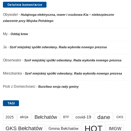
Ostatnie komentarze
Obywatel
-
Hulajnoga elektryczna, rower i osobowa Kia – niebezpieczne
zdarzenie przy Wojska Polskiego
My
-
Oddaj krew
Ja
-
Szef miejskiej spółki odwołany. Rada wyłoniła nowego prezesa
Obserwator
-
Szef miejskiej spółki odwołany. Rada wyłoniła nowego prezesa
Mieszkanka
-
Szef miejskiej spółki odwołany. Rada wyłoniła nowego prezesa
Piotr z Domiechowic
-
Burzliwa sesja rady gminy
TAGI
dane
Bełchatów
akcja
covid-19
2025
BTF
GKS
HOT
GKS Bełchatów
IMGW
Gmina Bełchatów