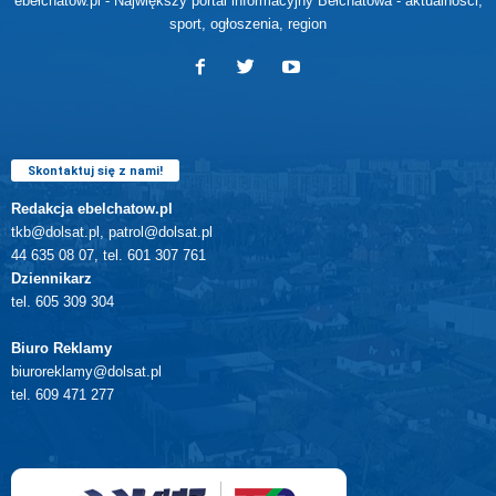
ebełchatów.pl - Największy portal informacyjny Bełchatowa - aktualności,
sport, ogłoszenia, region
Skontaktuj się z nami!
Redakcja ebelchatow.pl
tkb@dolsat.pl, patrol@dolsat.pl
44 635 08 07, tel. 601 307 761
Dziennikarz
tel. 605 309 304
Biuro Reklamy
biuroreklamy@dolsat.pl
tel. 609 471 277