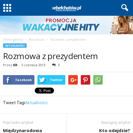
Strona główna
Aktualności
Rozmowa z prezydentem
AKTUALNOŚCI
Rozmowa z prezydentem
Przez
KR
-
5 czerwca 2013
0
Facebook
Twitter
Tweet
Tagi
Aktualności
Poprzedni artykuł
Następny artykuł
Międzynarodowa
Kto odejdzie?