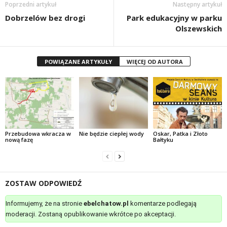
Poprzedni artykuł
Następny artykuł
Dobrzelów bez drogi
Park edukacyjny w parku
Olszewskich
POWIĄZANE ARTYKUŁY
WIĘCEJ OD AUTORA
Przebudowa wkracza w
Nie będzie ciepłej wody
Oskar, Patka i Złoto
nową fazę
Bałtyku
ZOSTAW ODPOWIEDŹ
Informujemy, że na stronie
ebelchatow.pl
komentarze podlegają
moderacji. Zostaną opublikowanie wkrótce po akceptacji.