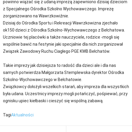
powinno wiązać się z udaną imprezą zapewniono dzisiaj dzieciom
z Specjalnego Ośrodka Szkolno Wychowawczego. Imprezę
zorganizowano na Wawrzkowiźnie.
Dzisiaj do Ośrodka Sportu i Rekreacji Wawrzkowizna zjechało
ok150 dzieci z Ośrodka Szkolno-Wychowawczego z Bełchatowa.
Uczniowie tej placówki a także nauczyciele, rodzice -mogli się
wspólnie bawić na festynie jaki specjalnie dla nich zorganizował
Związek Zawodowy Ruchu Ciagłego PGE KWB Bełchatów.
Takie imprezy jak dzisiejsza to radość dla dzieci ale i dla nas
samych potwierdza Małgorzata Stemplewska dyrektor Ośrodka
Szkolno-Wychowawczego w Bełchatowie.
Związkowcy dołożyli wszelkich starań, aby impreza dla wszystkich
była udana. Uczestnicy imprezy mogli potańczyć, pośpiewać, przy
ognisku upiec kiełbaski i cieszyć się wspólną zabawą.
Tagi
Aktualności