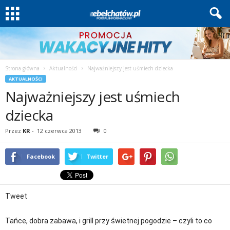
Strona główna
Aktualności
Najważniejszy jest uśmiech dziecka
AKTUALNOŚCI
Najważniejszy jest uśmiech
dziecka
Przez
KR
-
12 czerwca 2013
0
Facebook
Twitter
Tweet
Tańce, dobra zabawa, i grill przy świetnej pogodzie – czyli to co