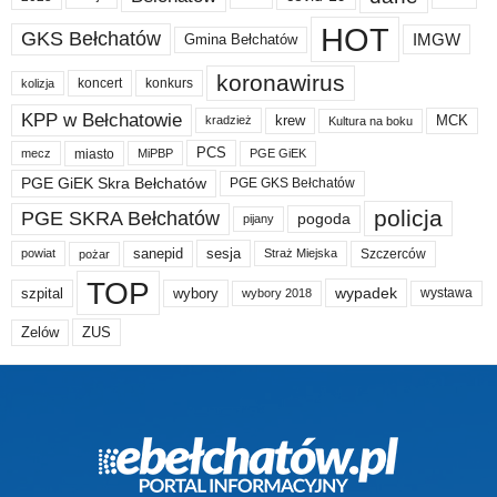
HOT
GKS Bełchatów
IMGW
Gmina Bełchatów
koronawirus
koncert
konkurs
kolizja
KPP w Bełchatowie
krew
MCK
kradzież
Kultura na boku
PCS
miasto
PGE GiEK
mecz
MiPBP
PGE GiEK Skra Bełchatów
PGE GKS Bełchatów
policja
PGE SKRA Bełchatów
pogoda
pijany
sanepid
sesja
Szczerców
powiat
Straż Miejska
pożar
TOP
wypadek
szpital
wybory
wybory 2018
wystawa
Zelów
ZUS