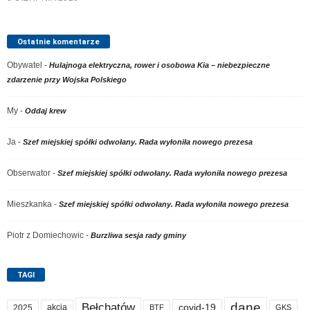
Ostatnie komentarze
Obywatel
-
Hulajnoga elektryczna, rower i osobowa Kia – niebezpieczne
zdarzenie przy Wojska Polskiego
My
-
Oddaj krew
Ja
-
Szef miejskiej spółki odwołany. Rada wyłoniła nowego prezesa
Obserwator
-
Szef miejskiej spółki odwołany. Rada wyłoniła nowego prezesa
Mieszkanka
-
Szef miejskiej spółki odwołany. Rada wyłoniła nowego prezesa
Piotr z Domiechowic
-
Burzliwa sesja rady gminy
TAGI
dane
Bełchatów
akcja
covid-19
2025
BTF
GKS