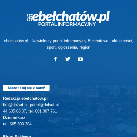
ebełchatów.pl - Największy portal informacyjny Bełchatowa - aktualności,
sport, ogłoszenia, region
Skontaktuj się z nami!
Redakcja ebelchatow.pl
tkb@dolsat.pl, patrol@dolsat.pl
44 635 08 07, tel. 601 307 761
Dziennikarz
tel. 605 309 304
Biuro Reklamy