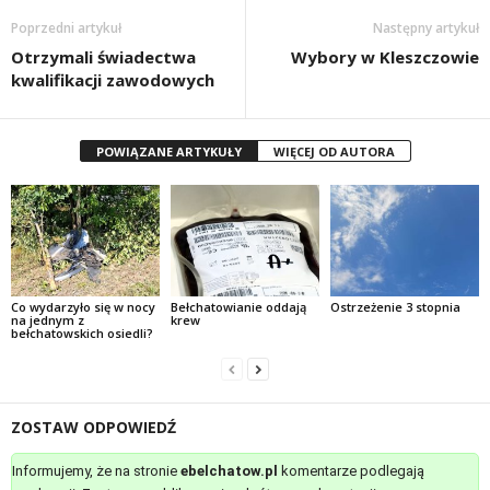
Poprzedni artykuł
Następny artykuł
Otrzymali świadectwa
Wybory w Kleszczowie
kwalifikacji zawodowych
POWIĄZANE ARTYKUŁY
WIĘCEJ OD AUTORA
Co wydarzyło się w nocy
Bełchatowianie oddają
Ostrzeżenie 3 stopnia
na jednym z
krew
bełchatowskich osiedli?
ZOSTAW ODPOWIEDŹ
Informujemy, że na stronie
ebelchatow.pl
komentarze podlegają