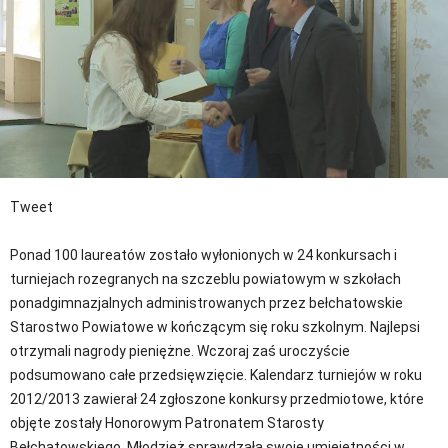
Tweet
Ponad 100 laureatów zostało wyłonionych w 24 konkursach i
turniejach rozegranych na szczeblu powiatowym w szkołach
ponadgimnazjalnych administrowanych przez bełchatowskie
Starostwo Powiatowe w kończącym się roku szkolnym. Najlepsi
otrzymali nagrody pieniężne. Wczoraj zaś uroczyście
podsumowano całe przedsięwzięcie. Kalendarz turniejów w roku
2012/2013 zawierał 24 zgłoszone konkursy przedmiotowe, które
objęte zostały Honorowym Patronatem Starosty
Bełchatowskiego. Młodzież sprawdzała swoje umiejętności w