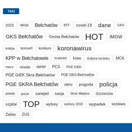
TAGI
dane
Bełchatów
akcja
covid-19
2025
BTF
GKS
HOT
GKS Bełchatów
IMGW
Gmina Bełchatów
koronawirus
koncert
konkurs
kolizja
KPP w Bełchatowie
krew
MCK
kradzież
Kultura na boku
PCS
miasto
PGE GiEK
mecz
MiPBP
PGE GiEK Skra Bełchatów
PGE GKS Bełchatów
policja
PGE SKRA Bełchatów
pogoda
pijany
sanepid
sesja
Szczerców
powiat
Straż Miejska
pożar
TOP
wypadek
szpital
wybory
wybory 2018
wystawa
Zelów
ZUS