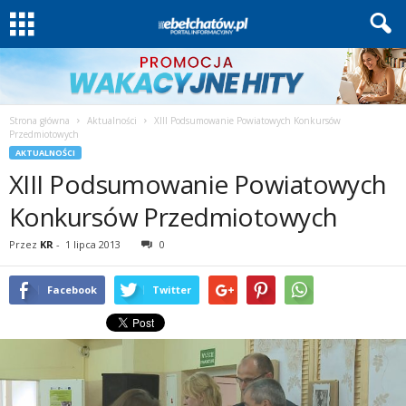
Strona główna
Aktualności
XIII Podsumowanie Powiatowych Konkursów
Przedmiotowych
AKTUALNOŚCI
XIII Podsumowanie Powiatowych
Konkursów Przedmiotowych
Przez
KR
-
1 lipca 2013
0
Facebook
Twitter