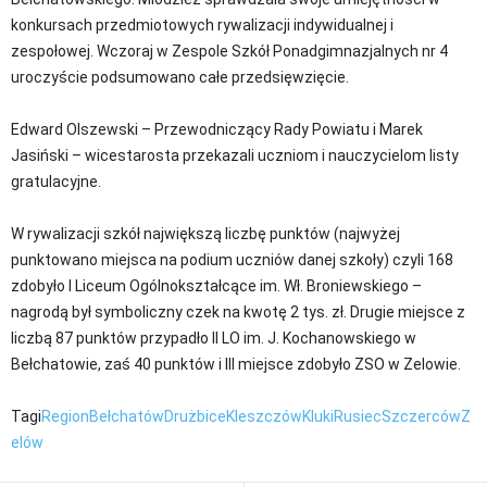
konkursach przedmiotowych rywalizacji indywidualnej i
zespołowej. Wczoraj w Zespole Szkół Ponadgimnazjalnych nr 4
uroczyście podsumowano całe przedsięwzięcie.
Edward Olszewski – Przewodniczący Rady Powiatu i Marek
Jasiński – wicestarosta przekazali uczniom i nauczycielom listy
gratulacyjne.
W rywalizacji szkół największą liczbę punktów (najwyżej
punktowano miejsca na podium uczniów danej szkoły) czyli 168
zdobyło I Liceum Ogólnokształcące im. Wł. Broniewskiego –
nagrodą był symboliczny czek na kwotę 2 tys. zł. Drugie miejsce z
liczbą 87 punktów przypadło II LO im. J. Kochanowskiego w
Bełchatowie, zaś 40 punktów i III miejsce zdobyło ZSO w Zelowie.
Tagi
Region
Bełchatów
Drużbice
Kleszczów
Kluki
Rusiec
Szczerców
Z
elów