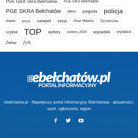
PGE GiEK Skra Bełchatów
PGE GKS Bełchatów
policja
PGE SKRA Bełchatów
pogoda
pijany
sanepid
sesja
Szczerców
powiat
Straż Miejska
pożar
TOP
wypadek
szpital
wybory
wybory 2018
wystawa
Zelów
ZUS
ebełchatów.pl - Największy portal informacyjny Bełchatowa - aktualności,
sport, ogłoszenia, region