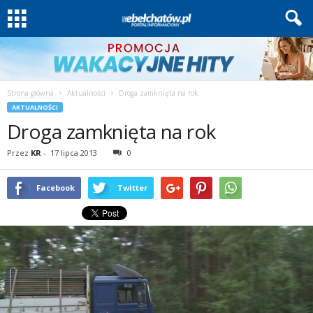
Strona główna
Aktualności
Droga zamknięta na rok
AKTUALNOŚCI
Droga zamknięta na rok
Przez
KR
-
17 lipca 2013
0
Facebook
Twitter