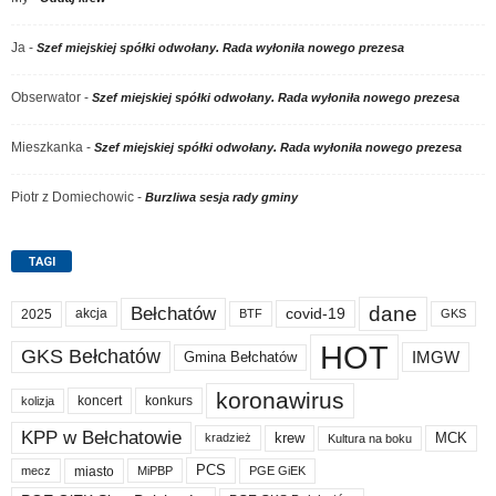
Ja
-
Szef miejskiej spółki odwołany. Rada wyłoniła nowego prezesa
Obserwator
-
Szef miejskiej spółki odwołany. Rada wyłoniła nowego prezesa
Mieszkanka
-
Szef miejskiej spółki odwołany. Rada wyłoniła nowego prezesa
Piotr z Domiechowic
-
Burzliwa sesja rady gminy
TAGI
dane
Bełchatów
akcja
covid-19
2025
BTF
GKS
HOT
GKS Bełchatów
IMGW
Gmina Bełchatów
koronawirus
koncert
konkurs
kolizja
KPP w Bełchatowie
krew
MCK
kradzież
Kultura na boku
PCS
miasto
PGE GiEK
mecz
MiPBP