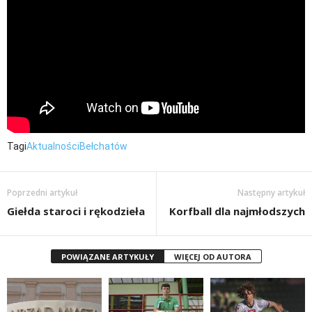
Tagi
Aktualności
Bełchatów
Poprzedni artykuł
Następny artykuł
Giełda staroci i rękodzieła
Korfball dla najmłodszych
POWIĄZANE ARTYKUŁY
WIĘCEJ OD AUTORA